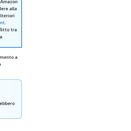
er Amazon
ere alla
teriori
ent
.
itto tra
ma
rimento a
o
rebbero