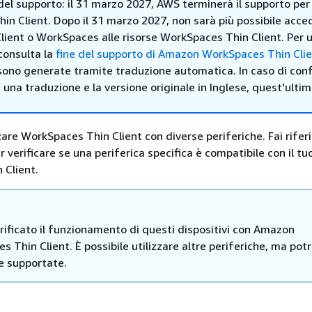
 del supporto: il 31 marzo 2027, AWS terminerà il supporto p
n Client. Dopo il 31 marzo 2027, non sarà più possibile acced
lient o WorkSpaces alle risorse WorkSpaces Thin Client. Per ul
consulta la
fine del supporto di Amazon WorkSpaces Thin Cli
sono generate tramite traduzione automatica. In caso di confl
i una traduzione e la versione originale in Inglese, quest'ulti
zzare WorkSpaces Thin Client con diverse periferiche. Fai rife
verificare se una periferica specifica è compatibile con il tu
 Client.
rificato il funzionamento di questi dispositivi con Amazon
 Thin Client. È possibile utilizzare altre periferiche, ma pot
e supportate.