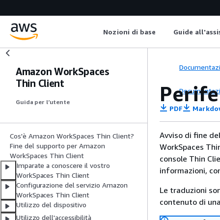
Nozioni di base
Guide all'ass
Documentaz
Amazon WorkSpaces
Thin Client
Perif
Documentaz
Guida per l’utente
PDF
Markdo
Avviso di fine d
Cos'è Amazon WorkSpaces Thin Client?
Fine del supporto per Amazon
WorkSpaces Thin 
WorkSpaces Thin Client
console Thin Cli
Imparate a conoscere il vostro
informazioni, co
WorkSpaces Thin Client
Configurazione del servizio Amazon
Le traduzioni so
WorkSpaces Thin Client
contenuto di una 
Utilizzo del dispositivo
Utilizzo dell'accessibilità