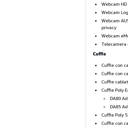
Webcam HD 
Webcam Log
Webcam AUSD
privacy
Webcam eMe
Telecamera 
Cuffie
Cuffie con c
Cuffie con c
Cuffie cabla
Cuffie Poly 
DA80 Ada
DA85 Ada
Cuffie Poly 
Cuffie con 