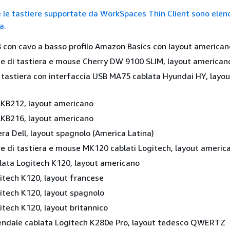
te le tastiere supportate da WorkSpaces Thin Client sono elenc
a.
 con cavo a basso profilo Amazon Basics con layout american
e di tastiera e mouse Cherry DW 9100 SLIM, layout american
tastiera con interfaccia USB MA75 cablata Hyundai HY, layou
lKB212, layout americano
lKB216, layout americano
ra Dell, layout spagnolo (America Latina)
 di tastiera e mouse MK120 cablati Logitech, layout americ
lata Logitech K120, layout americano
itech K120, layout francese
itech K120, layout spagnolo
itech K120, layout britannico
iendale cablata Logitech K280e Pro, layout tedesco QWERTZ