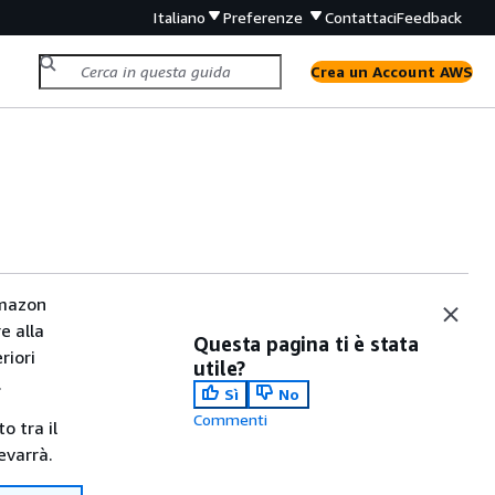
Italiano
Preferenze
Contattaci
Feedback
Crea un Account AWS
Amazon
e alla
Questa pagina ti è stata
riori
utile?
.
Sì
No
Commenti
o tra il
evarrà.