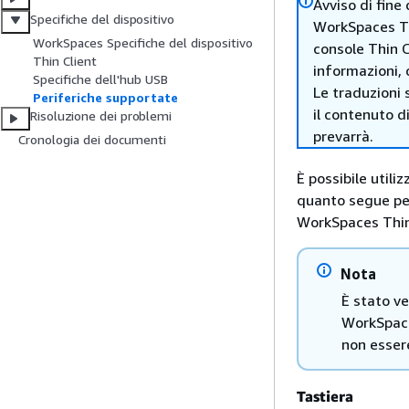
Avviso di fine
Specifiche del dispositivo
WorkSpaces Thi
WorkSpaces Specifiche del dispositivo
console Thin C
Thin Client
informazioni, 
Specifiche dell'hub USB
Le traduzioni 
Periferiche supportate
il contenuto d
Risoluzione dei problemi
prevarrà.
Cronologia dei documenti
È possibile utili
quanto segue per 
WorkSpaces Thin
Nota
È stato ve
WorkSpaces
non esser
Tastiera