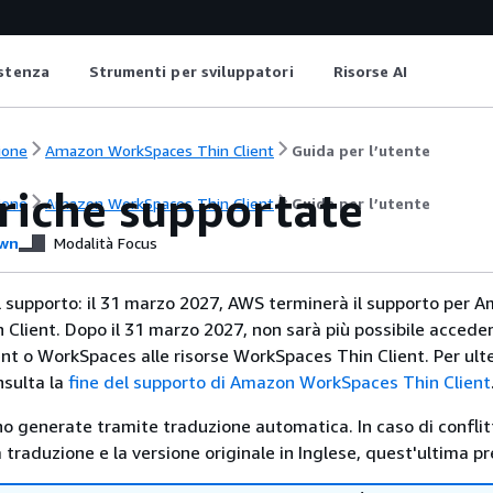
istenza
Strumenti per sviluppatori
Risorse AI
ione
Amazon WorkSpaces Thin Client
Guida per l’utente
eriche supportate
ione
Amazon WorkSpaces Thin Client
Guida per l’utente
wn
Modalità Focus
el supporto: il 31 marzo 2027, AWS terminerà il supporto per 
Client. Dopo il 31 marzo 2027, non sarà più possibile acceder
ent o WorkSpaces alle risorse WorkSpaces Thin Client. Per ulte
nsulta la
fine del supporto di Amazon WorkSpaces Thin Client
no generate tramite traduzione automatica. In caso di conflitt
traduzione e la versione originale in Inglese, quest'ultima pr