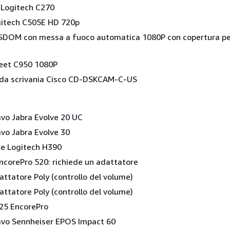
Logitech C270
itech C505E HD 720p
OM con messa a fuoco automatica 1080P con copertura pe
et C950 1080P
da scrivania Cisco CD-DSKCAM-C-US
avo Jabra Evolve 20 UC
avo Jabra Evolve 30
te Logitech H390
EncorePro 520: richiede un adattatore
ttatore Poly (controllo del volume)
ttatore Poly (controllo del volume)
525 EncorePro
cavo Sennheiser EPOS Impact 60