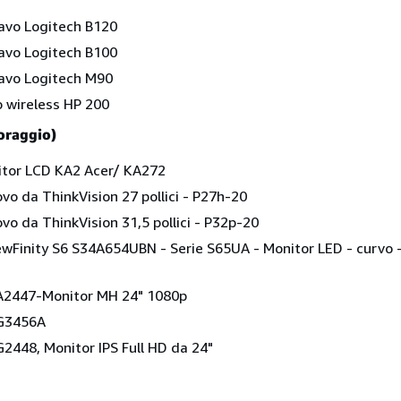
avo Logitech B120
avo Logitech B100
avo Logitech M90
 wireless HP 200
oraggio)
itor LCD KA2 Acer/ KA272
vo da ThinkVision 27 pollici - P27h-20
vo da ThinkVision 31,5 pollici - P32p-20
Finity S6 S34A654UBN - Serie S65UA - Monitor LED - curvo -
A2447-Monitor MH 24" 1080p
VG3456A
2448, Monitor IPS Full HD da 24"