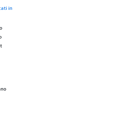
ati in
o
o
t
ano