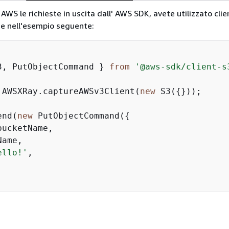
WS le richieste in uscita dall' AWS SDK, avete utilizzato clie
e nell'esempio seguente:
3, PutObjectCommand } 
from
'@aws-sdk/client-s
 AWSXRay.captureAWSv3Client(
new
 S3(
{
}));

end(
new
 PutObjectCommand(
{
bucketName,

ame,

ello!'
,
