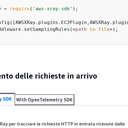
y = 
require
(
'aws-xray-sdk'
);

nfig([AWSXRay.plugins.EC2Plugin,AWSXRay.plugin
ddleware.setSamplingRules(
<
path
to
file
>
);

to delle richieste in arrivo
y SDK
With OpenTelemetry SDK
Ray per tracciare le richieste HTTP in entrata ricevute dalle