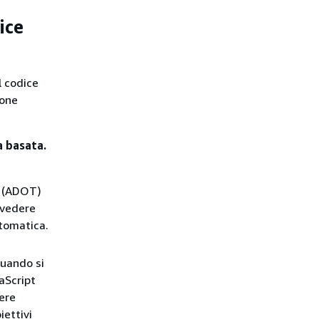
ice
l codice
ione
 basata.
y (ADOT)
 vedere
tomatica.
quando si
aScript
ere
iettivi