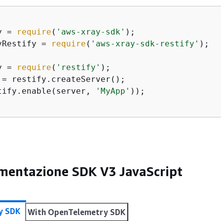
y = 
require
(
'aws-xray-sdk'
yRestify = 
require
(
'aws-xray-sdk-restify'
);

y = 
require
(
'restify'
 = restify.createServer();

tify.enable(server, 
'MyApp'
));

mentazione SDK V3 JavaScript
y SDK
With OpenTelemetry SDK