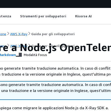
istenza
Strumenti per sviluppatori
Risorse AI
ione
AWS X-Ray
Guida per gli sviluppatori
re a Node.js OpenTele
ione
AWS X-Ray
Guida per gli sviluppatori
arkdown
Modalità Focus
no generate tramite traduzione automatica. In caso di conflitt
traduzione e la versione originale in Inglese, quest'ultima pr
sono generate tramite traduzione automatica. In caso di confl
i una traduzione e la versione originale in Inglese, quest'ulti
piega come migrare le applicazioni Node.js da X-Ray SDK a.