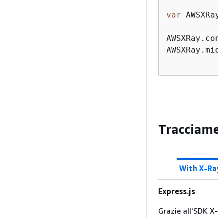
var
 AWSXRa
AWSXRay.co
AWSXRay.mi
Tracciamen
With X-Ra
Express.js
Grazie all'SDK X-