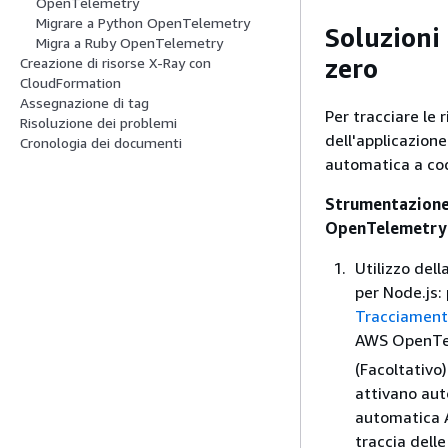
OpenTelemetry
Migrare a Python OpenTelemetry
Soluzioni
Migra a Ruby OpenTelemetry
zero
Creazione di risorse X-Ray con
CloudFormation
Assegnazione di tag
Per tracciare le 
Risoluzione dei problemi
dell'applicazion
Cronologia dei documenti
automatica a codi
Strumentazione
OpenTelemetry
Utilizzo de
per Node.js:
Tracciamen
AWS OpenTel
(Facoltativo
attivano aut
automatica A
traccia delle