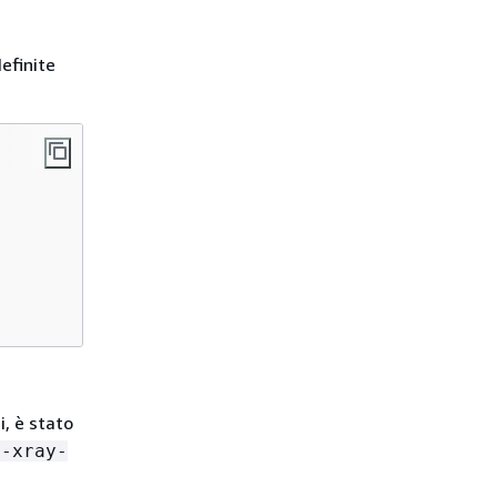
efinite
i, è stato
s-xray-