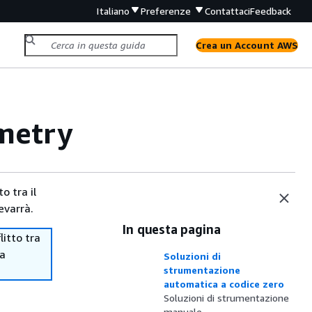
Italiano
Preferenze
Contattaci
Feedback
Crea un Account AWS
metry
o tra il
evarrà.
In questa pagina
itto tra
ma
Soluzioni di
strumentazione
automatica a codice zero
Soluzioni di strumentazione
manuale