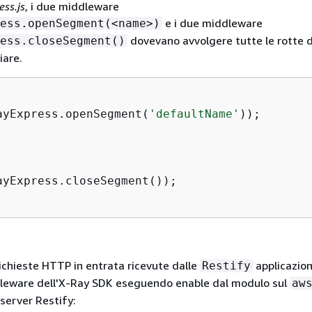
ess.js
, i due middleware
e i due middleware
ess.openSegment(<name>)
dovevano avvolgere tutte le rotte d
ess.closeSegment()
iare.
ayExpress.openSegment(
'defaultName'
));

ayExpress.closeSegment());

richieste HTTP in entrata ricevute dalle
applicazion
Restify
ddleware dell'X-Ray SDK eseguendo enable dal modulo sul
aw
server Restify: