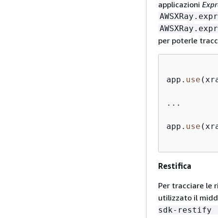
applicazioni
Expr
AWSXRay.expr
AWSXRay.expr
per poterle tracc
app.
use
(xr
...

app.
use
(xr
Restifica
Per tracciare le 
utilizzato il mi
sdk-restify