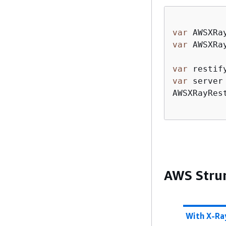
var
 AWSXRa
var
 AWSXRa
var
 restif
var
 server
AWSXRayRes
AWS Stru
With X-Ra