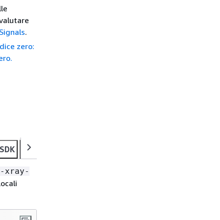
lle
 valutare
Signals
.
dice zero:
ero.
ry SDK
Tracing setup with ADOT auto-instrumentation fo
-xray-
ocali