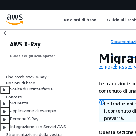
Nozioni di base
Guide all'ass
Documentaz
AWS X-Ray
Migra
Documentaz
Guida per gli sviluppatori
PDF
RSS
M
Che cos'è AWS X-Ray?
Nozioni di base
Le traduzioni so
Scelta di un'interfaccia
contenuto di una 
Concetti
Sicurezza
Le traduzioni 
il contenuto d
Applicazione di esempio
prevarrà.
Demone X-Ray
Integrazione con Servizi AWS
Questa sezione s
Strumentazione della vostra