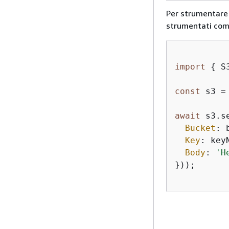
Per strumentare A
strumentati com
import
{
 S
const
 s3 =
await
 s3.s
Bucket
: 
Key
: keyN
Body
: 
'H
}));
