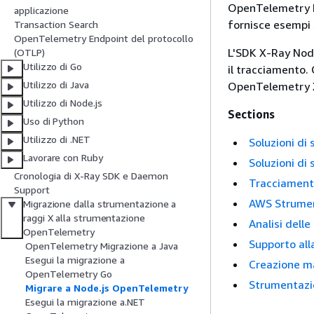
OpenTelemetry De
applicazione
fornisce esempi 
Transaction Search
OpenTelemetry Endpoint del protocollo
L'SDK X-Ray Node
(OTLP)
Utilizzo di Go
il tracciamento.
Utilizzo di Java
OpenTelemetry X
Utilizzo di Node.js
Sections
Uso di Python
Utilizzo di .NET
Soluzioni di
Lavorare con Ruby
Soluzioni di
Cronologia di X-Ray SDK e Daemon
Tracciamento
Support
AWS Strumen
Migrazione dalla strumentazione a
raggi X alla strumentazione
Analisi dell
OpenTelemetry
Supporto all
OpenTelemetry Migrazione a Java
Esegui la migrazione a
Creazione ma
OpenTelemetry Go
Strumentaz
Migrare a Node.js OpenTelemetry
Esegui la migrazione a.NET