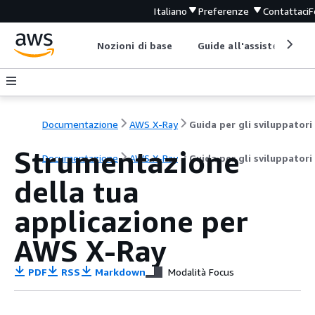
Italiano
Preferenze
Contattaci
F
Nozioni di base
Guide all'assistenza
Documentazione
AWS X-Ray
Guida per gli sviluppatori
Strumentazione
Documentazione
AWS X-Ray
Guida per gli sviluppatori
della tua
applicazione per
AWS X-Ray
PDF
RSS
Markdown
Modalità Focus