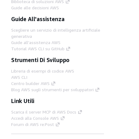
Biblioteca di soluzioni AWS
Guide alle decisioni AWS
Guide All'assistenza
Scegliere un servizio di intelligenza artificiale
generativa
Guide all'assistenza AWS
Tutorial AWS CLI su GitHub
Strumenti Di Sviluppo
Libreria di esempi di codice AWS
AWS CLI
Centro builder AWS
Blog AWS sugli strumenti per sviluppatori
Link Utili
Scarica il server MCP di AWS Docs
Accedi alla Console AWS
Forum di AWS re:Post