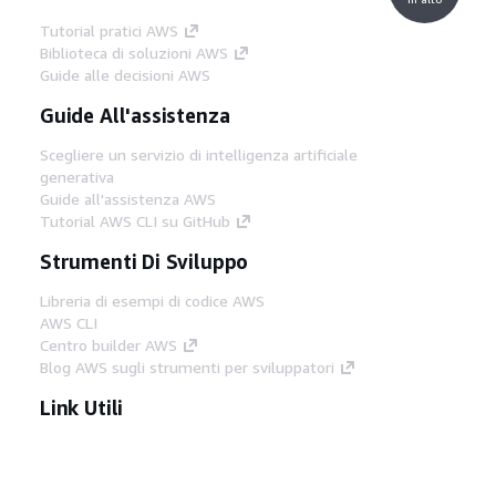
Tutorial pratici AWS
Biblioteca di soluzioni AWS
Guide alle decisioni AWS
Guide All'assistenza
Scegliere un servizio di intelligenza artificiale
generativa
Guide all'assistenza AWS
Tutorial AWS CLI su GitHub
Strumenti Di Sviluppo
Libreria di esempi di codice AWS
AWS CLI
Centro builder AWS
Blog AWS sugli strumenti per sviluppatori
Link Utili
Scarica il server MCP di AWS Docs
Accedi alla Console AWS
Forum di AWS re:Post