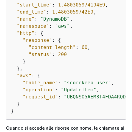
"start_time"
: 
1.480305974194E9
,

"end_time"
: 
1.4803059742E9
,

"name"
: 
"DynamoDB"
,

"namespace"
: 
"aws"
,

"http"
: 
{
"response"
: 
{
"content_length"
: 
60
,

"status"
: 
200
    }

  },

"aws"
: 
{
"table_name"
: 
"scorekeep-user"
,

"operation"
: 
"UpdateItem"
,

"request_id"
: 
"UBQNSO5AEM8T4FDA4RQDEB
  }

}
Quando si accede alle risorse con nome, le chiamate ai