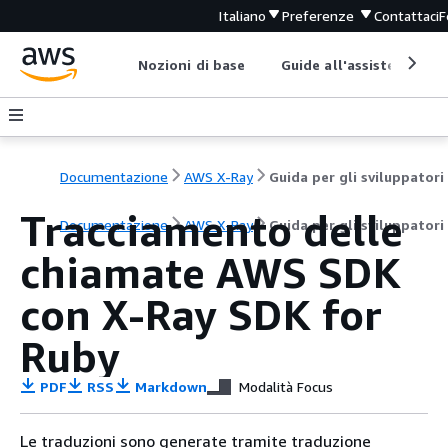
Italiano
Preferenze
Contattaci
F
Nozioni di base
Guide all'assistenza
Documentazione
AWS X-Ray
Guida per gli sviluppatori
Tracciamento delle
Documentazione
AWS X-Ray
Guida per gli sviluppatori
chiamate AWS SDK
con X-Ray SDK for
Ruby
PDF
RSS
Markdown
Modalità Focus
Le traduzioni sono generate tramite traduzione