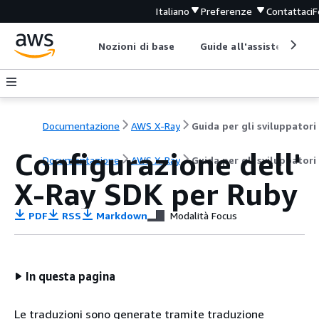
Italiano
Preferenze
Contattaci
F
Nozioni di base
Guide all'assistenza
Documentazione
AWS X-Ray
Guida per gli sviluppatori
Configurazione dell'
Documentazione
AWS X-Ray
Guida per gli sviluppatori
X-Ray SDK per Ruby
PDF
RSS
Markdown
Modalità Focus
In questa pagina
Le traduzioni sono generate tramite traduzione