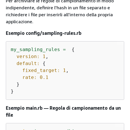
Per archiviare le regole di campionamento in modo
indipendente, definire l'hash in un file separato e
richiedere i file per inserirli all'interno della propria
applicazione.
Esempio config/sampling-rules.rb
my_sampling_rules
=
{
version:
1
,

default:
{
fixed_target:
1
,

rate:
0.1
  }

}
Esempio main.rb — Regola di campionamento da un
file