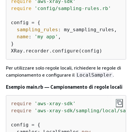
require
'aws-xray-sdk'
require
'config/sampling-rules.rb'
config = 
{
sampling_rules
: my_sampling_rules,

name
: 
'my app'
,

}

XRay.recorder.configure(config)
Per utilizzare solo regole locali, richiedere le regole di
campionamento e configurare il
.
LocalSampler
Esempio main.rb — Campionamento di regole locali
require
'aws-xray-sdk'
require
'aws-xray-sdk/sampling/local/samp
config = 
{
  sampler: LocalSampler.
new
,
