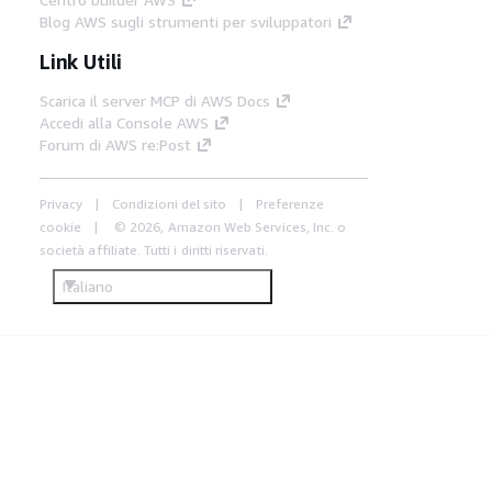
Blog AWS sugli strumenti per sviluppatori
Link Utili
Scarica il server MCP di AWS Docs
Accedi alla Console AWS
Forum di AWS re:Post
Privacy
Condizioni del sito
Preferenze
cookie
© 2026, Amazon Web Services, Inc. o
società affiliate. Tutti i diritti riservati.
Italiano