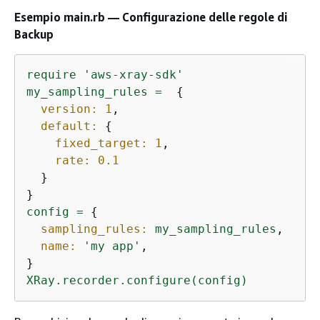
Esempio main.rb — Configurazione delle regole di
Backup
require
'aws-xray-sdk'
my_sampling_rules
=
{
version:
1
,

default:
{
fixed_target:
1
,

rate:
0.1
  }

config
=
{
sampling_rules:
my_sampling_rules
,

name:
'my app'
,

XRay.recorder.configure(config)