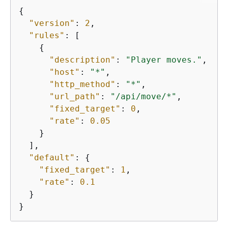
{
"version"
: 
2
,

"rules"
: [

{
"description"
: 
"Player moves."
,

"host"
: 
"*"
,

"http_method"
: 
"*"
,

"url_path"
: 
"/api/move/*"
,

"fixed_target"
: 
0
,

"rate"
: 
0.05
    }

  ],

"default"
: 
{
"fixed_target"
: 
1
,

"rate"
: 
0.1
  }

}