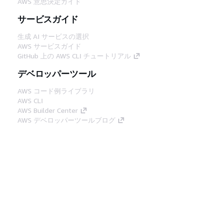
AWS 意思決定ガイド
サービスガイド
生成 AI サービスの選択
AWS サービスガイド
GitHub 上の AWS CLI チュートリアル
デベロッパーツール
AWS コード例ライブラリ
AWS CLI
AWS Builder Center
AWS デベロッパーツールブログ
役立つリンク
AWS ドキュメント MCP サーバーをダウンロー
ド
AWS コンソールにサインイン
AWS re:Post
プライバシー
サイト規約
Cookie の設定