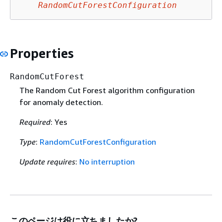
RandomCutForestConfiguration
Properties
RandomCutForest
The Random Cut Forest algorithm configuration
for anomaly detection.
Required
: Yes
Type
:
RandomCutForestConfiguration
Update requires
:
No interruption
このページは役に立ちましたか?