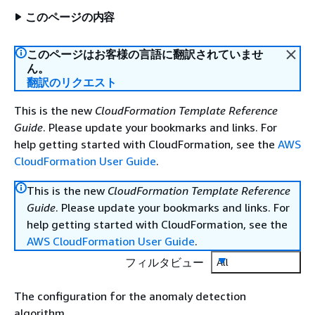
このページの内容
このページはお客様の言語に翻訳されていませ
ん。
翻訳のリクエスト
This is the new
CloudFormation Template Reference
Guide
. Please update your bookmarks and links. For
help getting started with CloudFormation, see the
AWS
CloudFormation User Guide
.
This is the new
CloudFormation Template Reference
Guide
. Please update your bookmarks and links. For
help getting started with CloudFormation, see the
AWS CloudFormation User Guide
.
フィルタビュー
All
The configuration for the anomaly detection
algorithm.