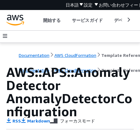
日本語
設定
お問い合わせ
フィー
開始する
サービスガイド
デベロッパ
Documentation
AWS CloudFormation
Template Refere
AWS::APS::Anomaly
Documentation
AWS CloudFormation
Template Refere
Detector
AnomalyDetectorCo
nfiguration
RSS
Markdown
フォーカスモード