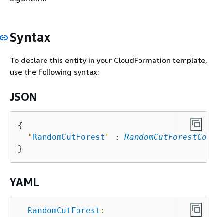
Syntax
To declare this entity in your CloudFormation template,
use the following syntax:
JSON
{
"
RandomCutForest
"
 : 
RandomCutForestConf
YAML
RandomCutForest
: