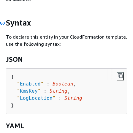
Syntax
To declare this entity in your CloudFormation template,
use the following syntax:
JSON
{
"
Enabled
"
 : 
Boolean
,

"
KmsKey
"
 : 
String
,

"
LogLocation
"
 : 
String
YAML