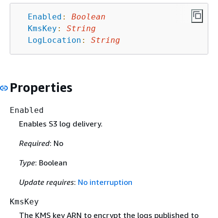
Enabled
:
Boolean
KmsKey
:
String
LogLocation
:
String
Properties
Enabled
Enables S3 log delivery.
Required
: No
Type
: Boolean
Update requires
:
No interruption
KmsKey
The KMS key ARN to encrypt the logs published to