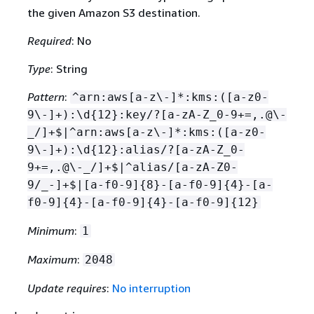
the given Amazon S3 destination.
Required
: No
Type
: String
Pattern
:
^arn:aws[a-z\-]*:kms:([a-z0-
9\-]+):\d
{
12}:key/?[a-zA-Z_0-9+=,.@\-
_/]+$|^arn:aws[a-z\-]*:kms:([a-z0-
9\-]+):\d
{
12}:alias/?[a-zA-Z_0-
9+=,.@\-_/]+$|^alias/[a-zA-Z0-
9/_-]+$|[a-f0-9]
{
8}-[a-f0-9]
{
4}-[a-
f0-9]
{
4}-[a-f0-9]
{
4}-[a-f0-9]
{
12}
Minimum
:
1
Maximum
:
2048
Update requires
:
No interruption