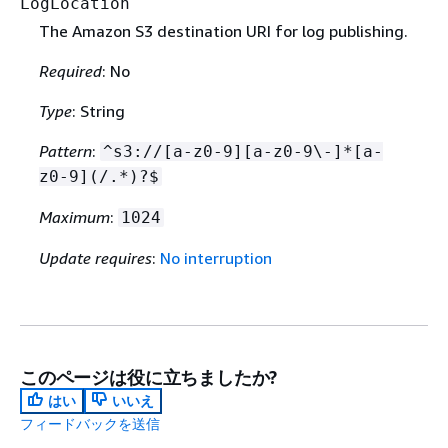
LogLocation
The Amazon S3 destination URI for log publishing.
Required
: No
Type
: String
Pattern
:
^s3://[a-z0-9][a-z0-9\-]*[a-
z0-9](/.*)?$
Maximum
:
1024
Update requires
:
No interruption
このページは役に立ちましたか?
はい
いいえ
フィードバックを送信