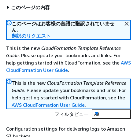
このページの内容
このページはお客様の言語に翻訳されていませ
ん。
翻訳のリクエスト
This is the new
CloudFormation Template Reference
Guide
. Please update your bookmarks and links. For
help getting started with CloudFormation, see the
AWS
CloudFormation User Guide
.
This is the new
CloudFormation Template Reference
Guide
. Please update your bookmarks and links. For
help getting started with CloudFormation, see the
AWS CloudFormation User Guide
.
フィルタビュー
All
Configuration settings for delivering logs to Amazon
S3 buckets.