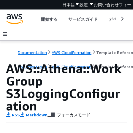
日本語
設定
お問い合わせ
フィー
開始する
サービスガイド
デベロッパ
Documentation
AWS CloudFormation
Template Refere
AWS::Athena::Work
Documentation
AWS CloudFormation
Template Refere
Group
S3LoggingConfigur
ation
RSS
Markdown
フォーカスモード