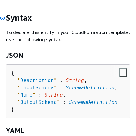
Syntax
To declare this entity in your CloudFormation template,
use the following syntax:
JSON
{
"
Description
"
 : 
String
,

"
InputSchema
"
 : 
SchemaDefinition
,

"
Name
"
 : 
String
,

"
OutputSchema
"
 : 
SchemaDefinition
YAML