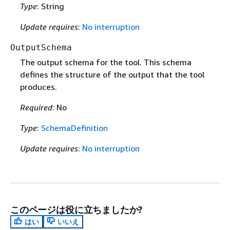
Type
: String
Update requires
:
No interruption
OutputSchema
The output schema for the tool. This schema
defines the structure of the output that the tool
produces.
Required
: No
Type
:
SchemaDefinition
Update requires
:
No interruption
このページは役に立ちましたか?
はい
いいえ