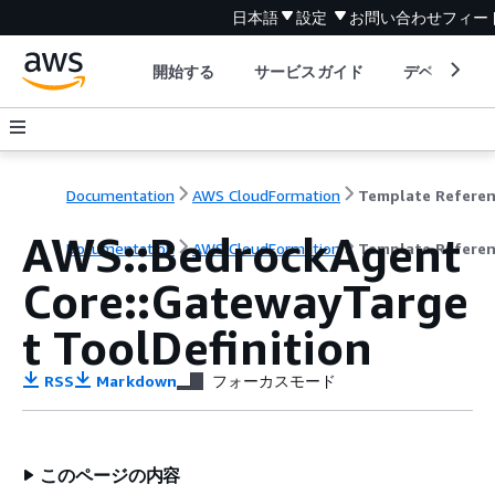
日本語
設定
お問い合わせ
フィー
開始する
サービスガイド
デベロッパ
Documentation
AWS CloudFormation
Template Refere
AWS::BedrockAgent
Documentation
AWS CloudFormation
Template Refere
Core::GatewayTarge
t ToolDefinition
RSS
Markdown
フォーカスモード
このページの内容