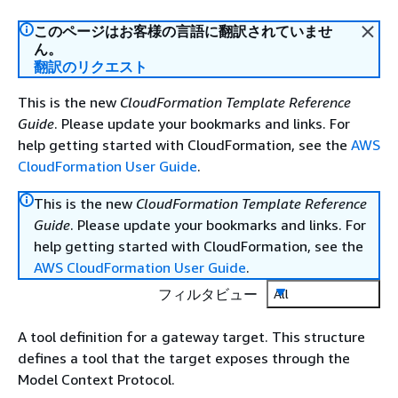
このページはお客様の言語に翻訳されていませ
ん。
翻訳のリクエスト
This is the new
CloudFormation Template Reference
Guide
. Please update your bookmarks and links. For
help getting started with CloudFormation, see the
AWS
CloudFormation User Guide
.
This is the new
CloudFormation Template Reference
Guide
. Please update your bookmarks and links. For
help getting started with CloudFormation, see the
AWS CloudFormation User Guide
.
フィルタビュー
All
A tool definition for a gateway target. This structure
defines a tool that the target exposes through the
Model Context Protocol.