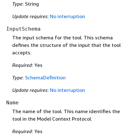
Type
: String
Update requires
:
No interruption
InputSchema
The input schema for the tool. This schema
defines the structure of the input that the tool
accepts.
Required
: Yes
Type
:
SchemaDefinition
Update requires
:
No interruption
Name
The name of the tool. This name identifies the
tool in the Model Context Protocol.
Required
: Yes