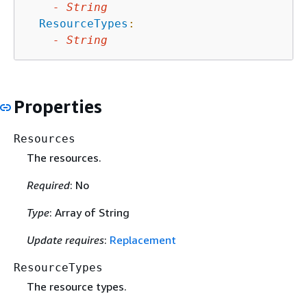
-
String
ResourceTypes
:
-
String
Properties
Resources
The resources.
Required
: No
Type
: Array of String
Update requires
:
Replacement
ResourceTypes
The resource types.