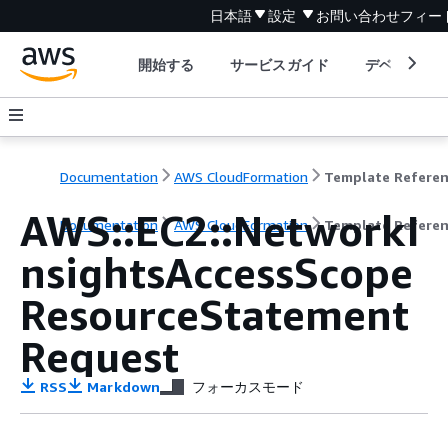
日本語
設定
お問い合わせ
フィー
開始する
サービスガイド
デベロッパ
Documentation
AWS CloudFormation
Template Refere
AWS::EC2::NetworkI
Documentation
AWS CloudFormation
Template Refere
nsightsAccessScope
ResourceStatement
Request
RSS
Markdown
フォーカスモード