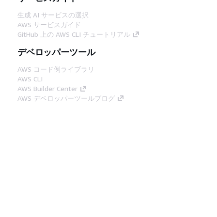
生成 AI サービスの選択
AWS サービスガイド
GitHub 上の AWS CLI チュートリアル
デベロッパーツール
AWS コード例ライブラリ
AWS CLI
AWS Builder Center
AWS デベロッパーツールブログ
役立つリンク
AWS ドキュメント MCP サーバーをダウンロー
ド
AWS コンソールにサインイン
AWS re:Post
プライバシー
サイト規約
Cookie の設定
© 2026, Amazon Web Services, Inc. or its
affiliates.All rights reserved.