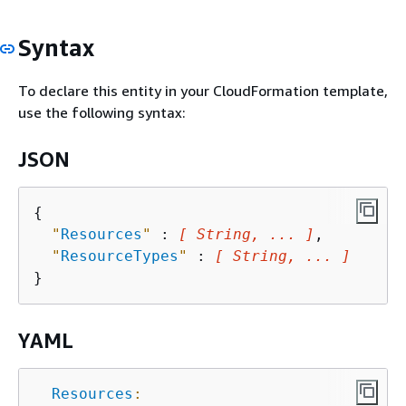
Syntax
To declare this entity in your CloudFormation template,
use the following syntax:
JSON
{
"
Resources
"
 : 
[ String, ... ]
,

"
ResourceTypes
"
 : 
[ String, ... ]
YAML
Resources
: