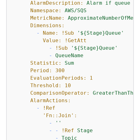
AlarmDescription:
Alarm
if
queue
de
Namespace:
AWS/SQS
MetricName:
ApproximateNumberOfMess
Dimensions:
-
Name:
!Sub
'$
{
Stage}Queue'
Value:
!GetAtt
-
!Sub
'$
{
Stage}Queue'
-
QueueName
Statistic:
Sum
Period:
300
EvaluationPeriods:
1
Threshold:
10
ComparisonOperator:
GreaterThanThre
AlarmActions:
-
!Ref
'Fn::Join':
-
''
-
-
!Ref
Stage
-
Topic