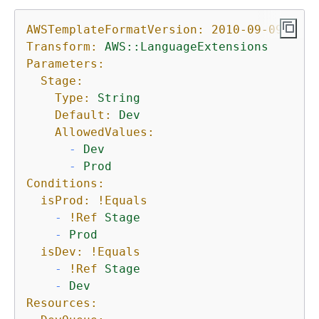
AWSTemplateFormatVersion:
2010-09-09
Transform:
AWS::LanguageExtensions
Parameters:
Stage:
Type:
String
Default:
Dev
AllowedValues:
-
Dev
-
Prod
Conditions:
isProd:
!Equals
-
!Ref
Stage
-
Prod
isDev:
!Equals
-
!Ref
Stage
-
Dev
Resources: