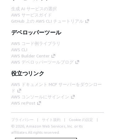
生成 AI サービスの選択
AWS サービスガイド
GitHub 上の AWS CLI チュートリアル
デベロッパーツール
AWS コード例ライブラリ
AWS CLI
AWS Builder Center
AWS デベロッパーツールブログ
役立つリンク
AWS ドキュメント MCP サーバーをダウンロー
ド
AWS コンソールにサインイン
AWS re:Post
プライバシー
サイト規約
Cookie の設定
© 2026, Amazon Web Services, Inc. or its
affiliates.All rights reserved.