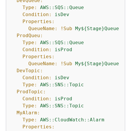
DevQueue:
Type:
AWS::SQS::Queue
Condition:
isDev
Properties:
QueueName:
!Sub
My$
{
Stage}Queue
ProdQueu:
Type:
AWS::SQS::Queue
Condition:
isProd
Properties:
QueueName:
!Sub
My$
{
Stage}Queue
DevTopic:
Condition:
isDev
Type:
AWS::SNS::Topic
ProdTopic:
Condition:
isProd
Type:
AWS::SNS::Topic
MyAlarm:
Type:
AWS::CloudWatch::Alarm
Properties: