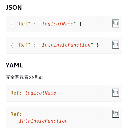
JSON
{
"Ref"
 : 
"
logicalName
"
 }
{
"Ref"
 : 
"
IntrinsicFunction
"
 }
YAML
完全関数名の構文:
Ref:
logicalName
Ref:
IntrinsicFunction