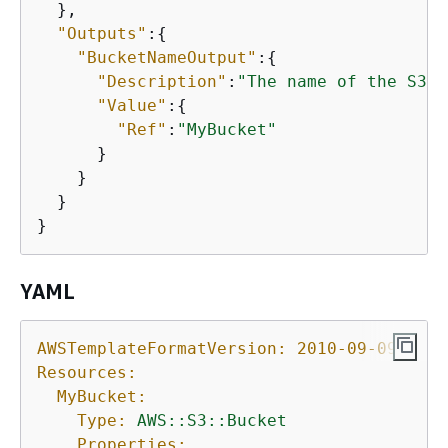
  },

"Outputs"
:
{
"BucketNameOutput"
:
{
"Description"
:
"The name of the S3 b
"Value"
:
{
"Ref"
:
"MyBucket"
      }

    }

  }

}
YAML
AWSTemplateFormatVersion:
2010-09-09
Resources:
MyBucket:
Type:
AWS::S3::Bucket
Properties: