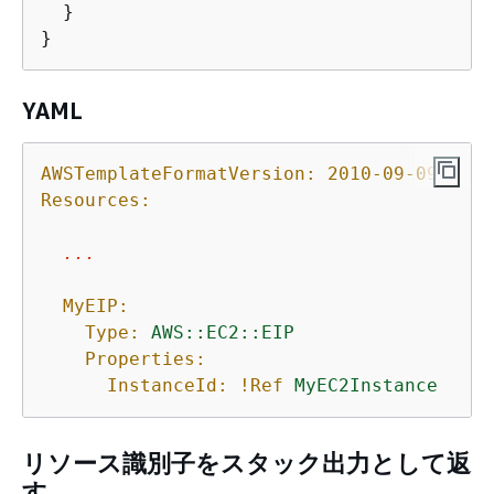
  }

}
YAML
AWSTemplateFormatVersion:
2010-09-09
Resources:
...
MyEIP:
Type:
AWS::EC2::EIP
Properties:
InstanceId:
!Ref
MyEC2Instance
リソース識別子をスタック出力として返
す