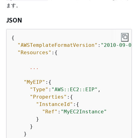
ます。
JSON
{
"AWSTemplateFormatVersion"
:
"2010-09-09"
"Resources"
:
{
...
"MyEIP"
:
{
"Type"
:
"AWS::EC2::EIP"
,

"Properties"
:
{
"InstanceId"
:
{
"Ref"
:
"MyEC2Instance"
        }

      }

    }
