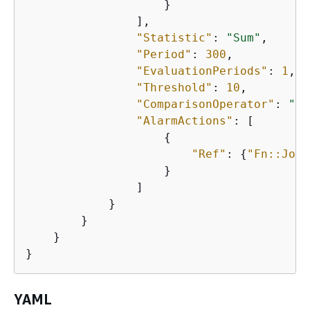
                    }

                ],

"Statistic"
: 
"Sum"
,

"Period"
: 
300
,

"EvaluationPeriods"
: 
1
,

"Threshold"
: 
10
,

"ComparisonOperator"
: 
"Gr
"AlarmActions"
: [

{
"Ref"
: 
{
"Fn::Join
                    }

                ]

            }

        }

    }

}
YAML