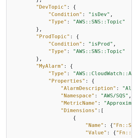
"DevTopic"
: 
{
"Condition"
: 
"isDev"
,

"Type"
: 
"AWS::SNS::Topic"
        },

"ProdTopic"
: 
{
"Condition"
: 
"isProd"
,

"Type"
: 
"AWS::SNS::Topic"
        },

"MyAlarm"
: 
{
"Type"
: 
"AWS::CloudWatch::Ala
"Properties"
: 
{
"AlarmDescription"
: 
"Alar
"Namespace"
: 
"AWS/SQS"
,

"MetricName"
: 
"Approximat
"Dimensions"
:[

{
"Name"
: 
{
"Fn::Sub
"Value"
: 
{
"Fn::Ge