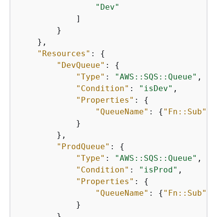
"Dev"
            ]

        }

    },

"Resources"
: 
{
"DevQueue"
: 
{
"Type"
: 
"AWS::SQS::Queue"
,

"Condition"
: 
"isDev"
,

"Properties"
: 
{
"QueueName"
: 
{
"Fn::Sub"
: 
            }

        },

"ProdQueue"
: 
{
"Type"
: 
"AWS::SQS::Queue"
,

"Condition"
: 
"isProd"
,

"Properties"
: 
{
"QueueName"
: 
{
"Fn::Sub"
: 
            }

        },
