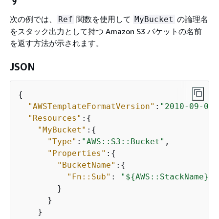
次の例では、
関数を使用して
の論理名
Ref
MyBucket
をスタック出力として持つ Amazon S3 バケットの名前
を返す方法が示されます。
JSON
{
"AWSTemplateFormatVersion"
:
"2010-09-09"
"Resources"
:
{
"MyBucket"
:
{
"Type"
:
"AWS::S3::Bucket"
,

"Properties"
:
{
"BucketName"
:
{
"Fn::Sub"
: 
"$
{
AWS::StackName}-m
        }

      }

    }
