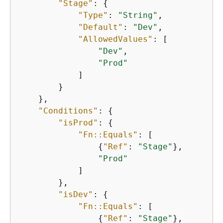
"Stage"
: 
{
"Type"
: 
"String"
,

"Default"
: 
"Dev"
,

"AllowedValues"
: [

"Dev"
,

"Prod"
            ]

        }

    },

"Conditions"
: 
{
"isProd"
: 
{
"Fn::Equals"
: [

{
"Ref"
: 
"Stage"
},

"Prod"
            ]

        },

"isDev"
: 
{
"Fn::Equals"
: [

{
"Ref"
: 
"Stage"
},
