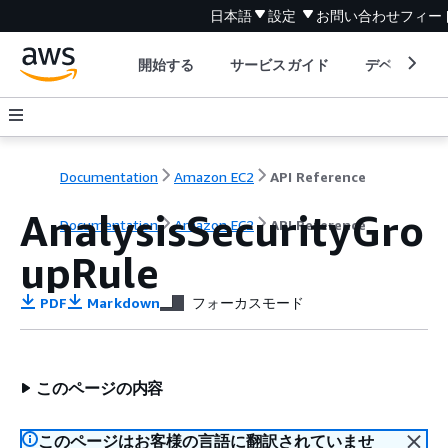
日本語
設定
お問い合わせ
フィー
開始する
サービスガイド
デベロッパ
Documentation
Amazon EC2
API Reference
AnalysisSecurityGro
Documentation
Amazon EC2
API Reference
upRule
PDF
Markdown
フォーカスモード
このページの内容
このページはお客様の言語に翻訳されていませ