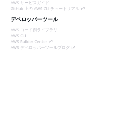
AWS サービスガイド
GitHub 上の AWS CLI チュートリアル
デベロッパーツール
AWS コード例ライブラリ
AWS CLI
AWS Builder Center
AWS デベロッパーツールブログ
役立つリンク
AWS ドキュメント MCP サーバーをダウンロー
ド
AWS コンソールにサインイン
AWS re:Post
プライバシー
サイト規約
Cookie の設定
© 2026, Amazon Web Services, Inc. or its
affiliates.All rights reserved.
日本語