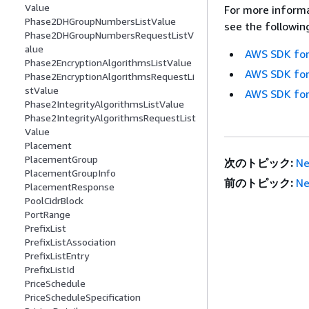
Value
For more informa
Phase2DHGroupNumbersListValue
see the followin
Phase2DHGroupNumbersRequestListV
alue
AWS SDK for
Phase2EncryptionAlgorithmsListValue
AWS SDK for
Phase2EncryptionAlgorithmsRequestLi
stValue
AWS SDK for
Phase2IntegrityAlgorithmsListValue
Phase2IntegrityAlgorithmsRequestList
Value
Placement
PlacementGroup
次のトピック:
Ne
PlacementGroupInfo
前のトピック:
Ne
PlacementResponse
PoolCidrBlock
PortRange
PrefixList
PrefixListAssociation
PrefixListEntry
PrefixListId
PriceSchedule
PriceScheduleSpecification