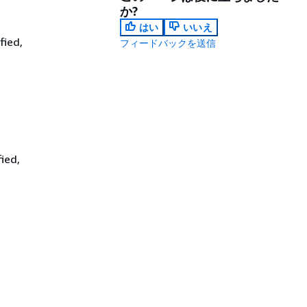
か?
はい
いいえ
fied,
フィードバックを送信
ied,