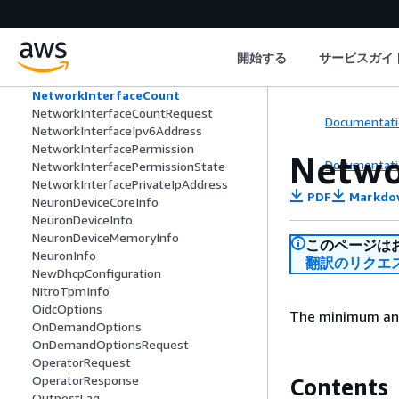
NetworkInsightsPath
NetworkInterface
NetworkInterfaceAssociation
開始する
サービスガイ
NetworkInterfaceAttachment
NetworkInterfaceAttachmentChanges
NetworkInterfaceCount
NetworkInterfaceCountRequest
Documentati
NetworkInterfaceIpv6Address
NetworkInterfacePermission
Netwo
Documentati
NetworkInterfacePermissionState
NetworkInterfacePrivateIpAddress
PDF
Markdo
NeuronDeviceCoreInfo
NeuronDeviceInfo
NeuronDeviceMemoryInfo
このページは
NeuronInfo
翻訳のリクエ
NewDhcpConfiguration
NitroTpmInfo
OidcOptions
The minimum an
OnDemandOptions
OnDemandOptionsRequest
OperatorRequest
OperatorResponse
Contents
OutpostLag