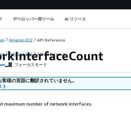
ド
デベロッパー用ツール
AI リソース
on
Amazon EC2
API Reference
rkInterfaceCount
on
Amazon EC2
API Reference
wn
フォーカスモード
お客様の言語に翻訳されていません。
スト
d maximum number of network interfaces.