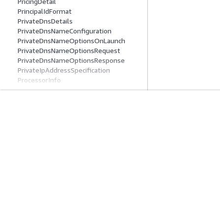
PricingDetail
PrincipalIdFormat
PrivateDnsDetails
PrivateDnsNameConfiguration
PrivateDnsNameOptionsOnLaunch
PrivateDnsNameOptionsRequest
PrivateDnsNameOptionsResponse
PrivateIpAddressSpecification
ProcessorInfo
ProductCode
PropagatingVgw
ProvisionedBandwidth
PtrUpdateStatus
開始方法
サービスガイ
PublicIpDnsNameOptions
PublicIpv4Pool
AWS ハンズオンチュートリアル
生成 AI サービス
PublicIpv4PoolRange
AWS ソリューションライブラリ
AWS サービスガ
Purchase
AWS 意思決定ガイド
GitHub 上の AW
PurchaseRequest
RecurringCharge
ReferencedSecurityGroup
Region
プライバシー
サイト規約
Cookie の設定
© 2026, Amazon Web Ser
RegionalSummary
RegionGeography