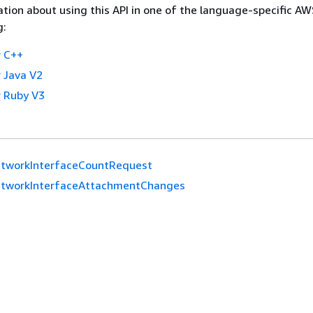
tion about using this API in one of the language-specific A
g:
 C++
 Java V2
 Ruby V3
tworkInterfaceCountRequest
tworkInterfaceAttachmentChanges