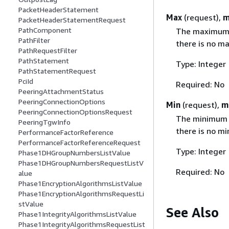
PacketHeaderStatement
Max
(request),
m
PacketHeaderStatementRequest
PathComponent
The maximum n
PathFilter
there is no m
PathRequestFilter
PathStatement
Type: Integer
PathStatementRequest
PciId
Required: No
PeeringAttachmentStatus
PeeringConnectionOptions
Min
(request),
m
PeeringConnectionOptionsRequest
The minimum n
PeeringTgwInfo
there is no mi
PerformanceFactorReference
PerformanceFactorReferenceRequest
Type: Integer
Phase1DHGroupNumbersListValue
Phase1DHGroupNumbersRequestListV
Required: No
alue
Phase1EncryptionAlgorithmsListValue
Phase1EncryptionAlgorithmsRequestLi
stValue
See Also
Phase1IntegrityAlgorithmsListValue
Phase1IntegrityAlgorithmsRequestList