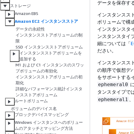
データを保存す
ストレージ
Amazon EBS
インスタンススト
Amazon EC2 インスタンスストア
ボリュームで構
インスタンスタ
データの永続性
インスタンスストアボリュームの制
ンスタンスタイ
限
細については「
SSD インスタンスストアボリューム
ださい。
インスタンスストアボリュームを
追加する
インスタンスス
M1 および C1 インスタンスのスワッ
の順序で仮想デ
プボリュームの有効化
をサポートするイ
インスタンスストアボリュームの初
期化
に
ephemeral0
詳細なパフォーマンス統計インスタ
タンスタイプでは
ンスストアボリューム
、
ephemeral1
ルートボリューム
ボリュームのデバイス名
ブロックデバイスマッピング
Windows インスタンスへのボリュー
ムのアタッチとマッピング方法