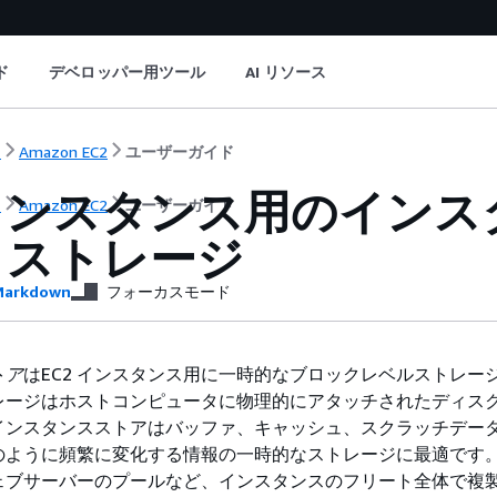
ド
デベロッパー用ツール
AI リソース
ト
Amazon EC2
ユーザーガイド
 インスタンス用のイン
ト
Amazon EC2
ユーザーガイド
クストレージ
arkdown
フォーカスモード
トア
はEC2 インスタンス用に一時的なブロックレベルストレー
レージはホストコンピュータに物理的にアタッチされたディス
インスタンスストアはバッファ、キャッシュ、スクラッチデー
のように頻繁に変化する情報の一時的なストレージに最適です
ェブサーバーのプールなど、インスタンスのフリート全体で複