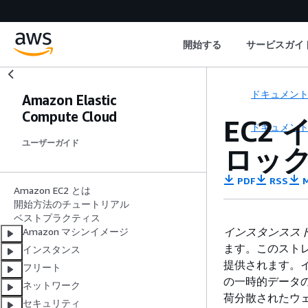
開始する
サービスガイ
ドキュメン
Amazon Elastic
Compute Cloud
EC2
ドキュメン
ユーザーガイド
ロッ
PDF
RSS
M
Amazon EC2 とは
開始方法のチュートリアル
ベストプラクティス
インスタンスス
Amazon マシンイメージ
ます。このスト
インスタンス
提供されます。
フリート
の一時的データ
ネットワーク
荷分散されたウ
セキュリティ