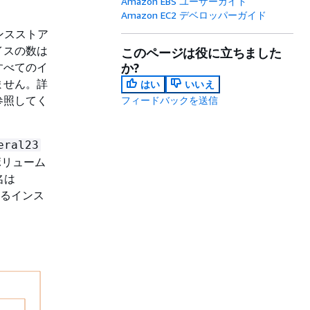
Amazon EBS ユーザーガイド
Amazon EC2 デベロッパーガイド
ンスストア
イスの数は
このページは役に立ちました
すべてのイ
か?
ません。詳
はい
いいえ
参照してく
フィードバックを送信
eral23
ボリューム
名は
するインス