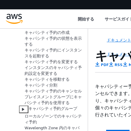
Capacity Reservations
オンデマンドキャパシティ予約
開始する
サービスガイ
概念
料金と請求
キャパシティ予約の作成
キャパシティ予約の状態を表示
ドキュメン
する
キャパシティ予約にインスタン
キャ
ドキュメン
スを起動する
キャパシティ予約を変更する
PDF
RSS
M
インスタンスのキャパシティ予
約設定を変更する
キャパシティを移動する
キャパシティ分割
キャパシティー
キャパシティ予約のキャンセル
ンセルできます
プレイスメントグループにキャ
り、キャパシテ
パシティ予約を使用する
個々のキャパシ
キャパシティ予約グループ
行されていたイ
ローカルゾーンでのキャパシテ
ィ予約
Wavelength Zone 内のキャパ