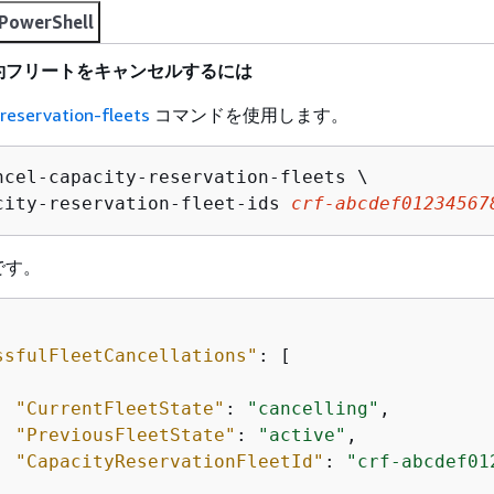
PowerShell
約フリートをキャンセルするには
reservation-fleets
コマンドを使用します。
ncel-capacity-reservation-fleets \

city-reservation-fleet-ids 
crf-abcdef01234567
です。
ssfulFleetCancellations"
: [

"CurrentFleetState"
: 
"cancelling"
, 

"PreviousFleetState"
: 
"active"
, 

"CapacityReservationFleetId"
: 
"crf-abcdef01