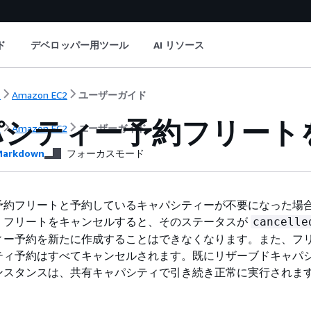
ド
デベロッパー用ツール
AI リソース
ト
Amazon EC2
ユーザーガイド
パシティー予約フリート
ト
Amazon EC2
ユーザーガイド
arkdown
フォーカスモード
予約フリートと予約しているキャパシティーが不要になった場
。フリートをキャンセルすると、そのステータスが
cancelle
ィー予約を新たに作成することはできなくなります。また、フ
ティ予約はすべてキャンセルされます。既にリザーブドキャパ
ンスタンスは、共有キャパシティで引き続き正常に実行されま