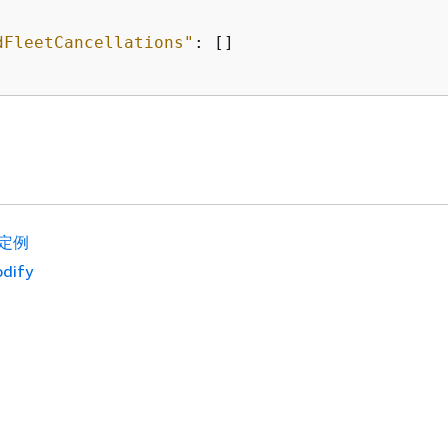
dFleetCancellations"
: []

定例
dify