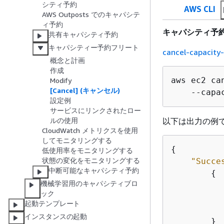
シティ予約
AWS CLI
AWS Outposts でのキャパシテ
ィ予約
キャパシティ予
共有キャパシティ予約
キャパシティー予約フリート
cancel-capacity-
概念と計画
作成
aws ec2 ca
Modify
[Cancel] (キャンセル)
    --capa
設定例
サービスにリンクされたロー
以下は出力の例
ルの使用
CloudWatch メトリクスを使用
してモニタリングする
{
低使用率をモニタリングする
状態の変化をモニタリングする
"Succe
中断可能なキャパシティ予約
{
機械学習用のキャパシティブロ
ック
起動テンプレート
インスタンスの起動
        }
