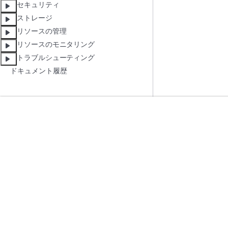
セキュリティ
ストレージ
リソースの管理
リソースのモニタリング
トラブルシューティング
ドキュメント履歴
開始方法
サービスガイ
AWS ハンズオンチュートリアル
生成 AI サービス
AWS ソリューションライブラリ
AWS サービスガ
AWS 意思決定ガイド
GitHub 上の AW
プライバシー
サイト規約
Cookie の設定
© 2026, Amazon Web Ser