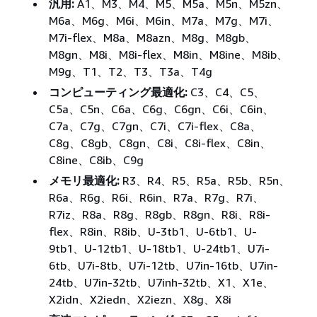
汎用:
A1、M3、M4、M5、M5a、M5n、M5zn、
M6a、M6g、M6i、M6in、M7a、M7g、M7i、
M7i-flex、M8a、M8azn、M8g、M8gb、
M8gn、M8i、M8i-flex、M8in、M8ine、M8ib、
M9g、T1、T2、T3、T3a、T4g
コンピューティング最適化:
C3、C4、C5、
C5a、C5n、C6a、C6g、C6gn、C6i、C6in、
C7a、C7g、C7gn、C7i、C7i-flex、C8a、
C8g、C8gb、C8gn、C8i、C8i-flex、C8in、
C8ine、C8ib、C9g
メモリ最適化:
R3、R4、R5、R5a、R5b、R5n、
R6a、R6g、R6i、R6in、R7a、R7g、R7i、
R7iz、R8a、R8g、R8gb、R8gn、R8i、R8i-
flex、R8in、R8ib、U-3tb1、U-6tb1、U-
9tb1、U-12tb1、U-18tb1、U-24tb1、U7i-
6tb、U7i-8tb、U7i-12tb、U7in-16tb、U7in-
24tb、U7in-32tb、U7inh-32tb、X1、X1e、
X2idn、X2iedn、X2iezn、X8g、X8i