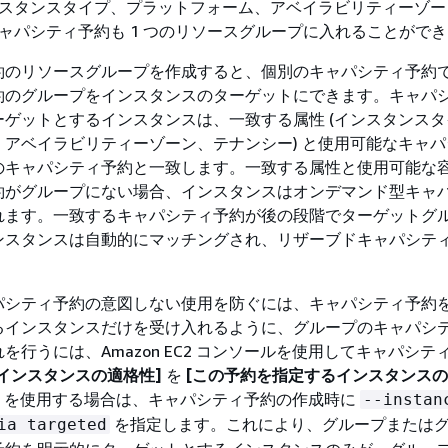
インスタンスタイプ、プラットフォーム、アベイラビリティーゾ
キャパシティ予約も 1 つのリソースグループに入れることがで
約のリソースグループを作成すると、個別のキャパシティ予約
約のグループをインスタンスのターゲットにできます。キャパ
ーゲットとするインスタンスは、一致する属性 (インスタンス
、アベイラビリティーゾーン、テナンシー) と使用可能なキャ
のキャパシティ予約と一致します。一致する属性と使用可能な
約がグループにない場合、インスタンスはオンデマンド型キャ
れます。一致するキャパシティ予約が後の段階でターゲットグ
ンスタンスは自動的にマッチングされ、リザーブドキャパシテ
パシティ予約の意図しない使用を防ぐには、キャパシティ予約
るインスタンスだけを受け入れるように、グループのキャパシ
を行うには、Amazon EC2 コンソールを使用してキャパシテ
[インスタンスの適格性]
を
[この予約を指定するインスタンスの
CLI を使用する場合は、キャパシティ予約の作成時に
--instan
を指定します。これにより、グループまたは
ia targeted