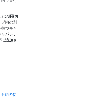
プ内で実行
たは期限切
ープ内の別
を持つキャ
キャパシテ
プに追加さ
ィ予約の使