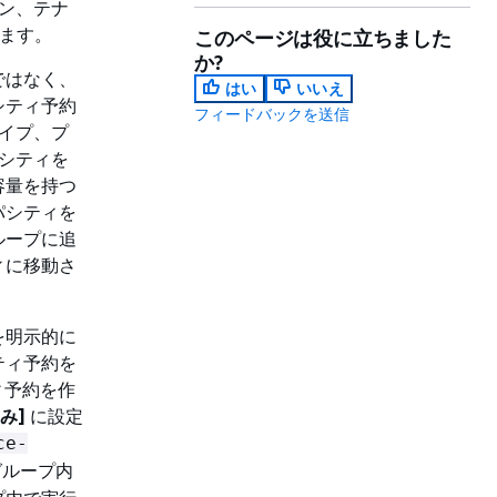
ーン、テナ
きます。
このページは役に立ちました
か?
ではなく、
はい
いいえ
シティ予約
フィードバックを送信
タイプ、プ
パシティを
容量を持つ
パシティを
ループに追
ィに移動さ
を明示的に
ティ予約を
ィ予約を作
み]
に設定
ce-
グループ内