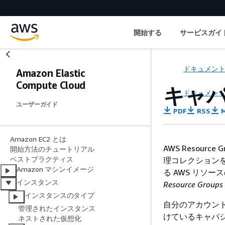
開始する
サービスガイ
ドキュメン
Amazon Elastic
Compute Cloud
キャ
ドキュメン
ユーザーガイド
PDF
RSS
M
Amazon EC2 とは
AWS Resource
開始方法のチュートリアル
ベストプラクティス
理コレクションを
Amazon マシンイメージ
る AWS リソ
インスタンス
Resource Gro
インスタンスのタイプ
自分のアカウント
管理されたインスタンス
けているキャパ
ネストされた仮想化