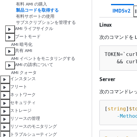
有料 AMI の購入
製品コードを取得する
IMDSv2
有料サポートの使用
サブスクリプションを管理する
Linux
AMI ライフサイクル
ブートモード
次のコマンドを L
AMI 暗号化
共有 AMI
TOKEN=`cur
AMI イベントをモニタリングする
    && cur
AMI の請求について
AMI クォータ
インスタンス
Server
フリート
次のコマンドレッ
ネットワーク
セキュリティ
[
string
]
$t
ストレージ
-Metho
リソースの管理
リソースのモニタリング
トラブルシューティング