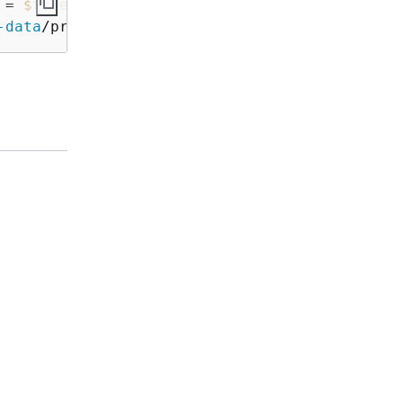
 = 
$token
} `

-data
/product
-codes