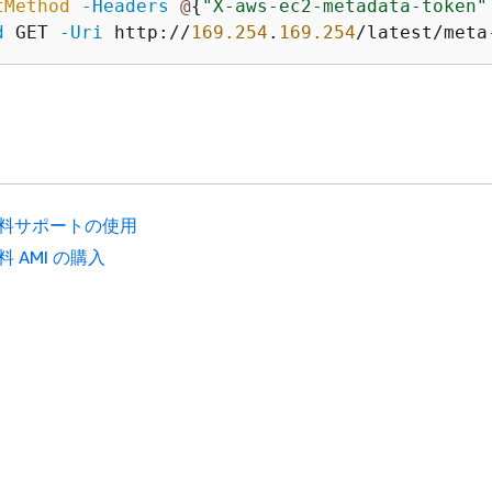
tMethod
-Headers
@
{
"X-aws-ec2-metadata-token"
d
 GET 
-Uri
 http://
169.254
.
169.254
/latest/meta
料サポートの使用
料 AMI の購入