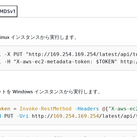
IMDSv1
inux インスタンスから実行します。
l -X PUT "http://169.254.169.254/latest/api/t
l -H "X-aws-ec2-metadata-token: $TOKEN" http:
トを Windows インスタンスから実行します。
oken
 = 
Invoke-RestMethod
-Headers
@
{
"X-aws-ec
d
 PUT 
-Uri
 http://
169.254
.
169.254
/latest/api/