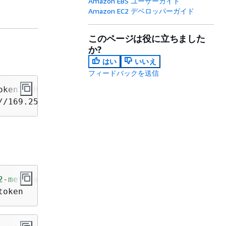
Amazon EBS ユーザーガイド
Amazon EC2 デベロッパーガイド
このページは役に立ちました
か?
はい
いいえ
フィードバックを送信
oken" -H "X-aws-ec2-metadata-token-ttl-seconds
//169.254.169.254/latest/meta-data/product-co
2-metadata-token-ttl-seconds"
 = 
"21600"
} `

token