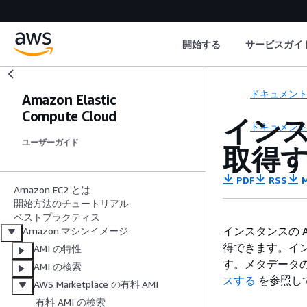
開始する
サービスガイ
ドキュメン
Amazon Elastic
Compute Cloud
インス
ドキュメン
ユーザーガイド
取得
PDF
RSS
M
Amazon EC2 とは
開始方法のチュートリアル
ベストプラクティス
インスタンスの A
Amazon マシンイメージ
得できます。イン
AMI の特性
す。メタデータ
AMI の検索
スする
を参照し
AWS Marketplace の有料 AMI
有料 AMI の検索