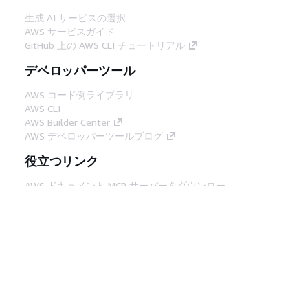
生成 AI サービスの選択
AWS サービスガイド
GitHub 上の AWS CLI チュートリアル
デベロッパーツール
AWS コード例ライブラリ
AWS CLI
AWS Builder Center
AWS デベロッパーツールブログ
役立つリンク
AWS ドキュメント MCP サーバーをダウンロー
ド
AWS コンソールにサインイン
AWS re:Post
プライバシー
サイト規約
Cookie の設定
© 2026, Amazon Web Services, Inc. or its
affiliates.All rights reserved.