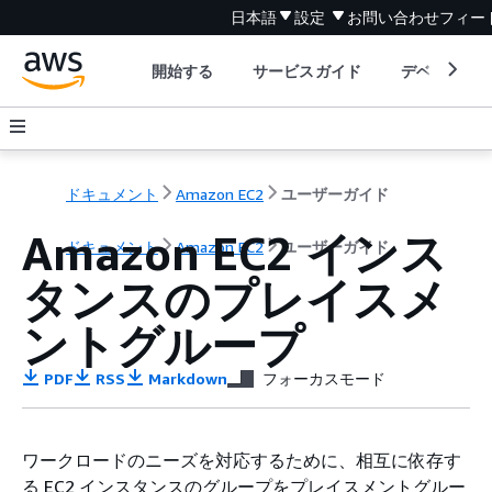
日本語
設定
お問い合わせ
フィー
開始する
サービスガイド
デベロッパ
ドキュメント
Amazon EC2
ユーザーガイド
Amazon EC2 インス
ドキュメント
Amazon EC2
ユーザーガイド
タンスのプレイスメ
ントグループ
PDF
RSS
Markdown
フォーカスモード
ワークロードのニーズを対応するために、相互に依存す
る EC2 インスタンスのグループをプレイスメントグルー