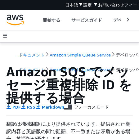
日本語
設定
お問い合わせ
フィー
開始する
サービスガイド
デベロッパ
ドキュメント
Amazon Simple Queue Service
デベロ
Amazon SQS でメッ
ドキュメント
Amazon Simple Queue Service
デベロッパ
セージ重複排除 ID を
提供する場合
PDF
RSS
Markdown
フォーカスモード
翻訳は機械翻訳により提供されています。提供された翻
訳内容と英語版の間で齟齬、不一致または矛盾がある場
合、英語版が優先します。