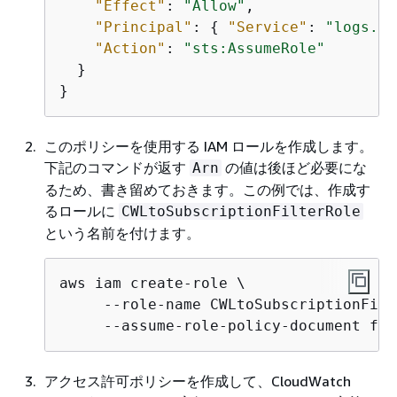
"Effect"
: 
"Allow"
,

"Principal"
: 
{
"Service"
: 
"logs.am
"Action"
: 
"sts:AssumeRole"
  }

}
このポリシーを使用する IAM ロールを作成します。
下記のコマンドが返す
の値は後ほど必要にな
Arn
るため、書き留めておきます。この例では、作成す
るロールに
CWLtoSubscriptionFilterRole
という名前を付けます。
aws iam create-role \ 

     --role-name CWLtoSubscriptionFilt
     --assume-role-policy-document fil
アクセス許可ポリシーを作成して、CloudWatch