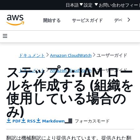
日本語
設定
お問い合わせ
フィー
開始する
サービスガイド
デベロッパ
ドキュメント
Amazon CloudWatch
ユーザーガイド
ステップ 2: IAM ロー
ドキュメント
Amazon CloudWatch
ユーザーガイド
ルを作成する (組織を
使用している場合の
み)
PDF
RSS
Markdown
フォーカスモード
翻訳は機械翻訳により提供されています。提供された翻