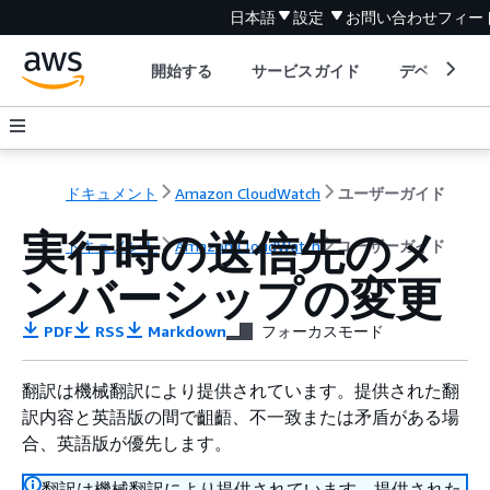
日本語
設定
お問い合わせ
フィー
開始する
サービスガイド
デベロッパ
ドキュメント
Amazon CloudWatch
ユーザーガイド
実行時の送信先のメ
ドキュメント
Amazon CloudWatch
ユーザーガイド
ンバーシップの変更
PDF
RSS
Markdown
フォーカスモード
翻訳は機械翻訳により提供されています。提供された翻
訳内容と英語版の間で齟齬、不一致または矛盾がある場
合、英語版が優先します。
翻訳は機械翻訳により提供されています。提供された