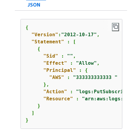
JSON
{
"Version"
:
"2012-10-17"
,

"Statement"
 : [

{
"Sid"
 : 
""
,

"Effect"
 : 
"Allow"
,

"Principal"
 : 
{
"AWS"
 : 
"333333333333 "
      },

"Action"
 : 
"logs:PutSubscripti
"Resource"
 : 
"arn:aws:logs:us-
    }

  ]

}