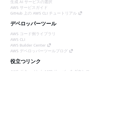
生成 AI サービスの選択
AWS サービスガイド
GitHub 上の AWS CLI チュートリアル
デベロッパーツール
AWS コード例ライブラリ
AWS CLI
AWS Builder Center
AWS デベロッパーツールブログ
役立つリンク
AWS ドキュメント MCP サーバーをダウンロー
ド
AWS コンソールにサインイン
AWS re:Post
プライバシー
サイト規約
Cookie の設定
© 2026, Amazon Web Services, Inc. or its
affiliates.All rights reserved.
日本語