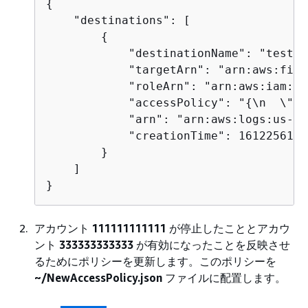
{
    "destinations": [

{
            "destinationName": "testFi
            "targetArn": "arn:aws:fire
            "roleArn": "arn:aws:iam:: 
            "accessPolicy": "
{
\n  \"Ve
            "arn": "arn:aws:logs:us-ea
            "creationTime": 16122561244
        }

    ]

アカウント
111111111111
が停止したこととアカウ
ント
333333333333
が有効になったことを反映させ
るためにポリシーを更新します。このポリシーを
~/NewAccessPolicy.json
ファイルに配置します。