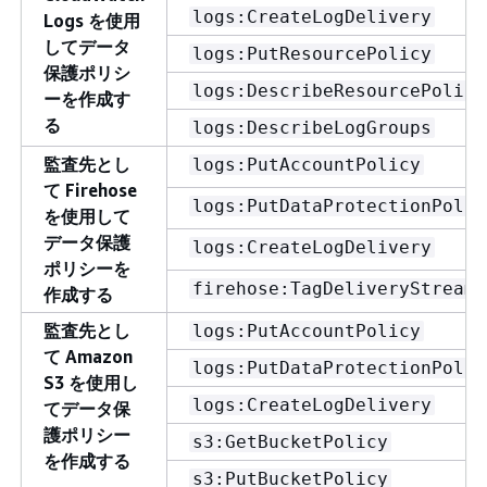
logs:CreateLogDelivery
Logs を使用
してデータ
logs:PutResourcePolicy
保護ポリシ
logs:DescribeResourcePolici
ーを作成す
る
logs:DescribeLogGroups
監査先とし
logs:PutAccountPolicy
て Firehose
logs:PutDataProtectionPolic
を使用して
データ保護
logs:CreateLogDelivery
ポリシーを
firehose:TagDeliveryStream
作成する
監査先とし
logs:PutAccountPolicy
て Amazon
logs:PutDataProtectionPolic
S3 を使用し
logs:CreateLogDelivery
てデータ保
護ポリシー
s3:GetBucketPolicy
を作成する
s3:PutBucketPolicy