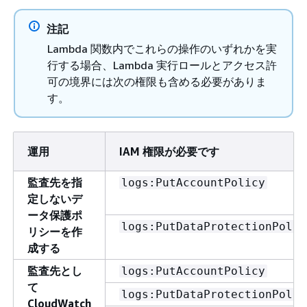
注記
Lambda 関数内でこれらの操作のいずれかを実
行する場合、Lambda 実行ロールとアクセス許
可の境界には次の権限も含める必要がありま
す。
運用
IAM 権限が必要です
監査先を指
logs:PutAccountPolicy
定しないデ
ータ保護ポ
logs:PutDataProtectionPolic
リシーを作
成する
監査先とし
logs:PutAccountPolicy
て
logs:PutDataProtectionPolic
CloudWatch