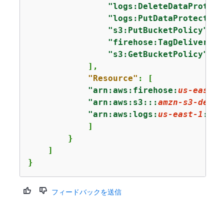
"logs:DeleteDataProtect
"logs:PutDataProtection
"s3:PutBucketPolicy"
,

"firehose:TagDeliverySt
"s3:GetBucketPolicy"
            ],

"Resource"
: [

"arn:aws:firehose:
us-east-1
"arn:aws:s3:::
amzn-s3-demo-
"arn:aws:logs:
us-east-1
:
111
            ]

        }

    ]

}
フィードバックを送信