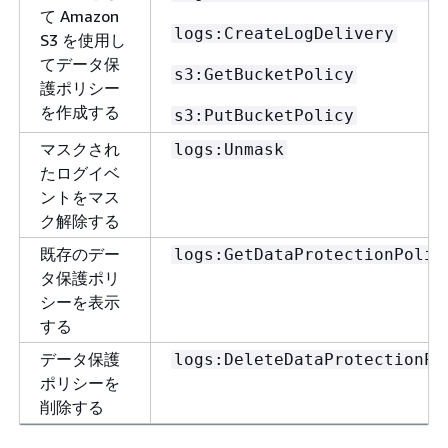
て Amazon
logs:CreateLogDelivery
S3 を使用し
てデータ保
s3:GetBucketPolicy
護ポリシー
を作成する
s3:PutBucketPolicy
マスクされ
logs:Unmask
たログイベ
ントをマス
ク解除する
既存のデー
logs:GetDataProtectionPolic
タ保護ポリ
シーを表示
する
データ保護
logs:DeleteDataProtectionPo
ポリシーを
削除する