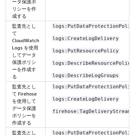
ータ保護ポ
リシーを作
成する
監査先とし
logs:PutDataProtectionPolic
て
logs:CreateLogDelivery
CloudWatch
Logs を使用
logs:PutResourcePolicy
してデータ
保護ポリシ
logs:DescribeResourcePolici
ーを作成す
logs:DescribeLogGroups
る
監査先とし
logs:PutDataProtectionPolic
て Firehose
logs:CreateLogDelivery
を使用して
データ保護
firehose:TagDeliveryStream
ポリシーを
作成する
監査先とし
logs:PutDataProtectionPolic