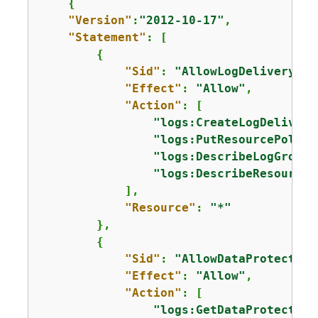
{
"Version"
:
"2012-10-17"
,

"Statement"
: [

{
"Sid"
: 
"AllowLogDeliveryCon
"Effect"
: 
"Allow"
,

"Action"
: [

"logs:CreateLogDelivery
"logs:PutResourcePolicy
"logs:DescribeLogGroups
"logs:DescribeResourceP
            ],

"Resource"
: 
"*"
        },

{
"Sid"
: 
"AllowDataProtection
"Effect"
: 
"Allow"
,

"Action"
: [

"logs:GetDataProtection