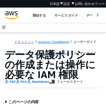
日本語
設定
お問い合わせ
フィー
開始する
サービスガイド
デベロッパ
ドキュメント
Amazon CloudWatch
ユーザーガイド
データ保護ポリシー
ドキュメント
Amazon CloudWatch
ユーザーガイド
の作成または操作に
必要な IAM 権限
PDF
RSS
Markdown
フォーカスモード
このページの内容