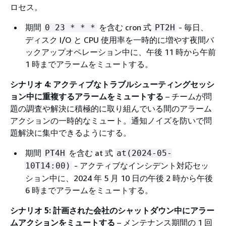
ロセス。
期間
を含む cron 式
- 毎日、
0 23 * * *
PT2H
ディスク I/O と CPU 使用率を一時的に増やす夜間バ
ックアップオペレーション中に、午後 11 時から午前
1 時までアラームをミュートする。
シナリオ 4: アクティブなトラブルシューティングセッシ
ョン中に重複するアラームをミュートする
– チームが問
題の調査や解決に積極的に取り組んでいる間のアラーム
アクションの一時的なミュート。通知ノイズを防いで問
題解決に集中できるようにする。
期間
を含む at 式
PT4H
at(2024-05-
- アクティブなインシデント対応セッ
10T14:00)
ション中に、2024 年 5 月 10 日の午後 2 時から午後
6 時までアラームをミュートする。
シナリオ 5: 計画された会社のシャットダウン中にアラー
ムアクションをミュートする
– メンテナンス期間の 1 回