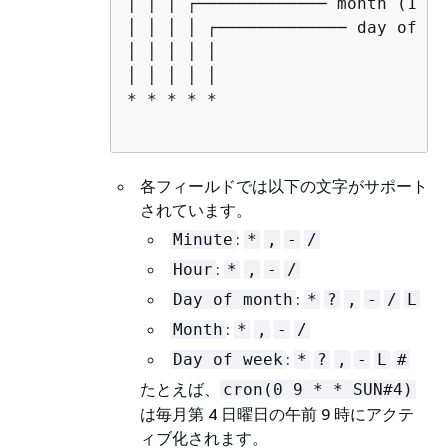
│ │ │ ┌───────────── month (1 - 
│ │ │ │ ┌───────────── day of th
│ │ │ │ │

│ │ │ │ │

* * * * *

各フィールドでは以下の文字がサポート
されています。
:
Minute
*
,
-
/
:
Hour
*
,
-
/
:
Day of month
*
?
,
-
/
L
:
Month
*
,
-
/
:
Day of week
*
?
,
-
L
#
たとえば、
cron(0 9 * * SUN#4)
は毎月第 4 日曜日の午前 9 時にアクテ
ィブ化されます。