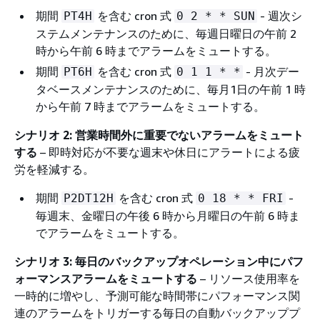
期間
を含む cron 式
- 週次シ
PT4H
0 2 * * SUN
ステムメンテナンスのために、毎週日曜日の午前 2
時から午前 6 時までアラームをミュートする。
期間
を含む cron 式
- 月次デー
PT6H
0 1 1 * *
タベースメンテナンスのために、毎月1日の午前 1 時
から午前 7 時までアラームをミュートする。
シナリオ 2: 営業時間外に重要でないアラームをミュート
する
– 即時対応が不要な週末や休日にアラートによる疲
労を軽減する。
期間
を含む cron 式
-
P2DT12H
0 18 * * FRI
毎週末、金曜日の午後 6 時から月曜日の午前 6 時ま
でアラームをミュートする。
シナリオ 3: 毎日のバックアップオペレーション中にパフ
ォーマンスアラームをミュートする
– リソース使用率を
一時的に増やし、予測可能な時間帯にパフォーマンス関
連のアラームをトリガーする毎日の自動バックアッププ