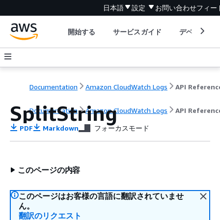
日本語
設定
お問い合わせ
フィー
開始する
サービスガイド
デベロッパ
Documentation
Amazon CloudWatch Logs
API Referenc
SplitString
Documentation
Amazon CloudWatch Logs
API Referenc
PDF
Markdown
フォーカスモード
このページの内容
このページはお客様の言語に翻訳されていませ
ん。
翻訳のリクエスト