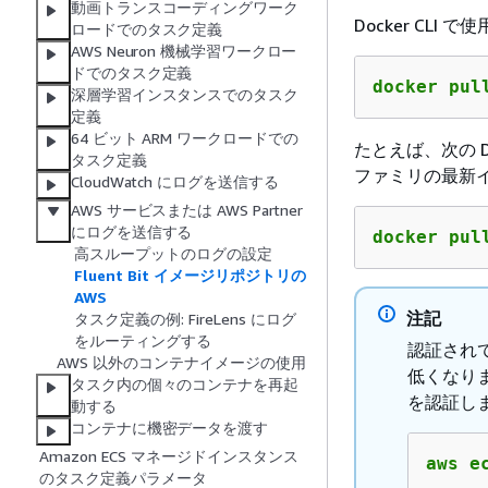
動画トランスコーディングワーク
Docker CL
ロードでのタスク定義
AWS Neuron 機械学習ワークロー
ドでのタスク定義
docker pul
深層学習インスタンスでのタスク
定義
64 ビット ARM ワークロードでの
たとえば、次の Doc
タスク定義
ファミリの最新
CloudWatch にログを送信する
AWS サービスまたは AWS Partner
にログを送信する
docker pul
高スループットのログの設定
Fluent Bit イメージリポジトリの
AWS
注記
タスク定義の例: FireLens にログ
をルーティングする
認証され
AWS 以外のコンテナイメージの使用
低くなり
タスク内の個々のコンテナを再起
を認証し
動する
コンテナに機密データを渡す
Amazon ECS マネージドインスタンス
aws e
のタスク定義パラメータ