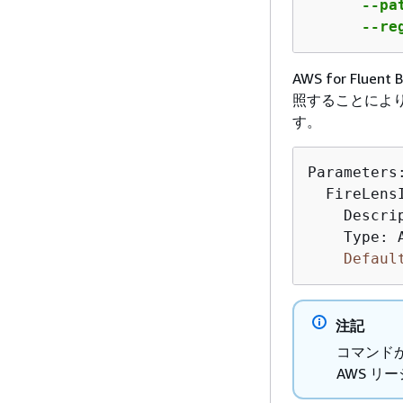
      --pa
      --re
AWS for Flu
照することにより、
す。
Parameters:
  FireLensI
    Descri
    Type: 
Defaul
注記
コマンド
AWS リ