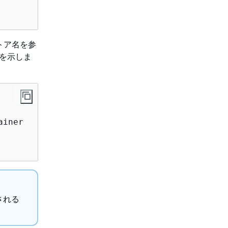
タストア名を参
例を示しま
iner

される