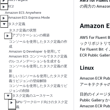
AWS for Fluent 
の両方の Amaz
EC2
Amazon ECS Anywhere
Amazon ECS Express Mode
タスク定義
Amazon EC
タスク定義の状態
アプリケーションの構築
AWS for Flue
コンソールを使用したタスク定義の作
ックリポジトリで
成
for Fluen
Amazon Q Developer を使用して
ECR Public Gall
Amazon ECS コンソールでタスク定義
のレコメンデーションを生成する
コンソールを使用したタスク定義の更
Linux
新
新しいコンソールを使用したタスク定
Amazon ECR Pub
義リビジョンの登録解除
アーキテクチャの 
コンソールを使用したタスク定義リビ
ジョンの削除
目的のイメージタグ
タスク定義のユースケース
Public Gall
GPU ワークロード向けのタスク定
Amazon ECR Publ
義