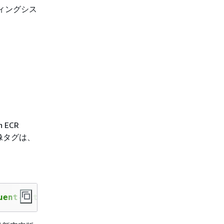
レーティングシス
ECR
な画像タグは、
uent-bit:
tag