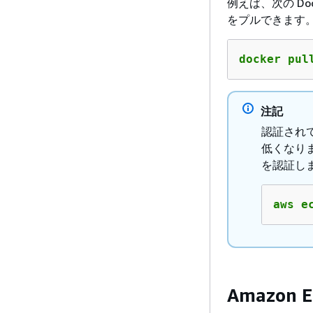
例えば、次の Doc
をプルできます
docker pul
注記
認証され
低くなり
を認証し
aws e
Amazon E