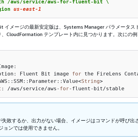
th /aws/service/aws-for-fluent-bit \

gion 
us
-east-
1
ent Bit イメージの最新安定版は、Systems Manager パラメー
CloudFormation テンプレート内に見つかります。次にの


mage:

ption: Fluent Bit image 
for
 the FireLens Conta
AWS::SSM::Parameter::Value<
String
>

t
: /aws/service/aws-
for
-fluent-bit/stable
が失敗するか、出力がない場合、イメージはコマンドが呼び出
ージョンでは使用できません。