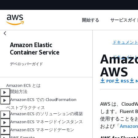
開始する
サービスガイ
ドキュメン
Amazon Elastic
Container Service
Amaz
ドキュメン
デベロッパーガイド
AWS
PDF
RSS
M
Amazon ECS とは
開始方法
Amazon ECS での CloudFormation
AWS は、Cloud
ベストプラクティス
します。Fluen
Amazon ECS のソリューションの構築
使用することを
Amazon ECS マネージドインスタンス
および「
Amazon 
Amazon ECS マネージドデーモン
AWS Fargate