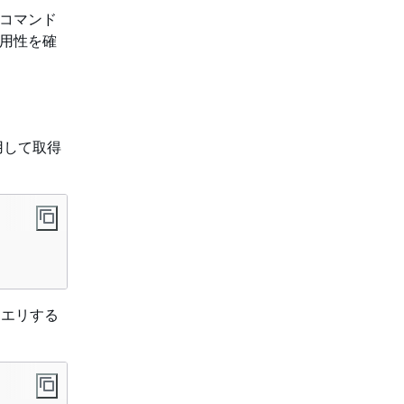
次のコマンド
可用性を確
使用して取得
クエリする