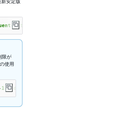
ジの最新安定版
uent-bit:windowsservercore-stable
制限が
トの使用
-1 | docker login --username AWS --password-s