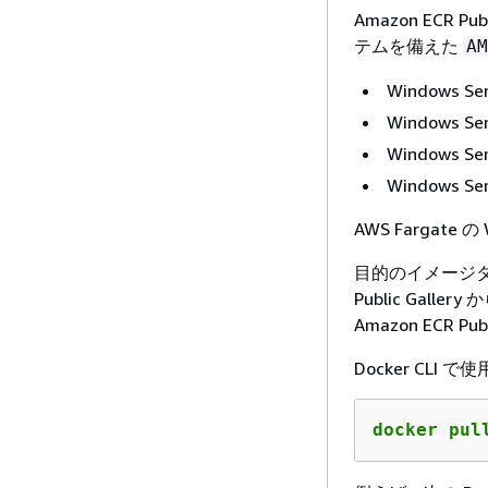
Amazon ECR P
テムを備えた
AM
Windows Ser
Windows Ser
Windows Ser
Windows Ser
AWS Fargate
目的のイメージタグ
Public Gall
Amazon ECR Publ
Docker CL
docker pul