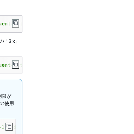
uent-bit:
tag
の「3.x」
uent-bit:3
制限が
トの使用
-1 | docker login --username AWS --password-s