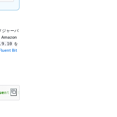
しいメジャーバ
mazon
を
.9.10
luent Bit
uent-bit:3