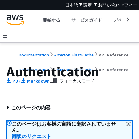
日本語
設定
お問い合わせ
フィー
開始する
サービスガイド
デベロッパ
Documentation
Amazon ElastiCache
API Reference
Authentication
Documentation
Amazon ElastiCache
API Reference
PDF
Markdown
フォーカスモード
このページの内容
このページはお客様の言語に翻訳されていませ
ん。
翻訳のリクエスト