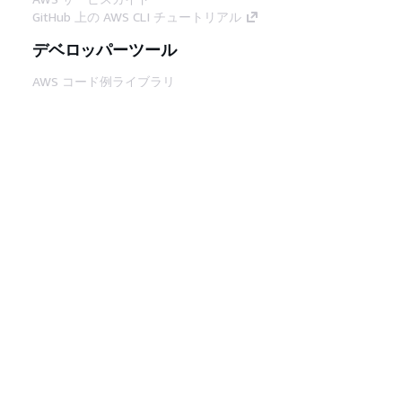
GitHub 上の AWS CLI チュートリアル
デベロッパーツール
AWS コード例ライブラリ
AWS CLI
AWS Builder Center
AWS デベロッパーツールブログ
役立つリンク
AWS ドキュメント MCP サーバーをダウンロー
ド
AWS コンソールにサインイン
AWS re:Post
プライバシー
サイト規約
Cookie の設定
© 2026, Amazon Web Services, Inc. or its
affiliates.All rights reserved.
日本語