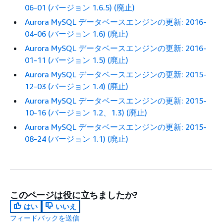
06-01 (バージョン 1.6.5) (廃止)
Aurora MySQL データベースエンジンの更新: 2016-
04-06 (バージョン 1.6) (廃止)
Aurora MySQL データベースエンジンの更新: 2016-
01-11 (バージョン 1.5) (廃止)
Aurora MySQL データベースエンジンの更新: 2015-
12-03 (バージョン 1.4) (廃止)
Aurora MySQL データベースエンジンの更新: 2015-
10-16 (バージョン 1.2、1.3) (廃止)
Aurora MySQL データベースエンジンの更新: 2015-
08-24 (バージョン 1.1) (廃止)
このページは役に立ちましたか?
はい
いいえ
フィードバックを送信