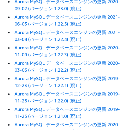
Aurora MySQL データベースエンジンの更新 2020-
09-02 (バージョン 1.23.0) (廃止)
Aurora MySQL データベースエンジンの更新 2021-
06-03 (バージョン 1.22.5) (廃止)
Aurora MySQL データベースエンジンの更新 2021-
03-04 (バージョン 1.22.4) (廃止)
Aurora MySQL データベースエンジンの更新 2020-
11-09 (バージョン 1.22.3) (廃止)
Aurora MySQL データベースエンジンの更新 2020-
03-05 (バージョン 1.22.2) (廃止)
Aurora MySQL データベースエンジンの更新 2019-
12-23 (バージョン 1.22.1) (廃止)
Aurora MySQL データベースエンジンの更新 2019-
11-25 (バージョン 1.22.0) (廃止)
Aurora MySQL データベースエンジンの更新 2019-
11-25 (バージョン 1.21.0) (廃止)
Aurora MySQL データベースエンジンの更新 2020-