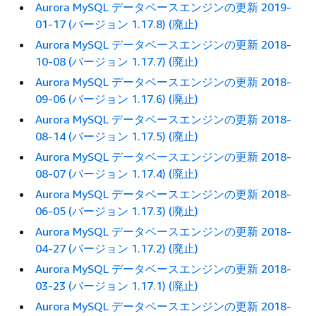
Aurora MySQL データベースエンジンの更新 2019-
01-17 (バージョン 1.17.8) (廃止)
Aurora MySQL データベースエンジンの更新 2018-
10-08 (バージョン 1.17.7) (廃止)
Aurora MySQL データベースエンジンの更新 2018-
09-06 (バージョン 1.17.6) (廃止)
Aurora MySQL データベースエンジンの更新 2018-
08-14 (バージョン 1.17.5) (廃止)
Aurora MySQL データベースエンジンの更新 2018-
08-07 (バージョン 1.17.4) (廃止)
Aurora MySQL データベースエンジンの更新 2018-
06-05 (バージョン 1.17.3) (廃止)
Aurora MySQL データベースエンジンの更新 2018-
04-27 (バージョン 1.17.2) (廃止)
Aurora MySQL データベースエンジンの更新 2018-
03-23 (バージョン 1.17.1) (廃止)
Aurora MySQL データベースエンジンの更新 2018-