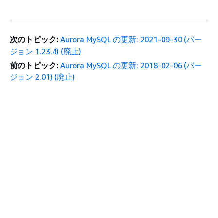
次のトピック:
Aurora MySQL の更新: 2021-09-30 (バー
ジョン 1.23.4) (廃止)
前のトピック:
Aurora MySQL の更新: 2018-02-06 (バー
ジョン 2.01) (廃止)