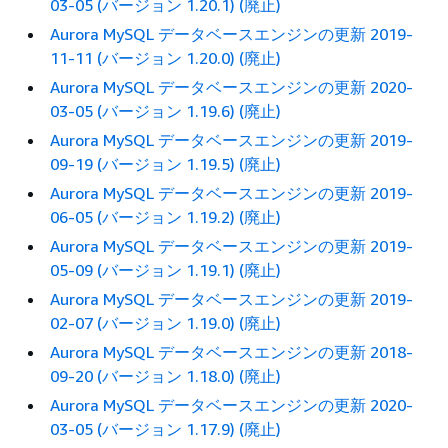
03-05 (バージョン 1.20.1) (廃止)
Aurora MySQL データベースエンジンの更新 2019-
11-11 (バージョン 1.20.0) (廃止)
Aurora MySQL データベースエンジンの更新 2020-
03-05 (バージョン 1.19.6) (廃止)
Aurora MySQL データベースエンジンの更新 2019-
09-19 (バージョン 1.19.5) (廃止)
Aurora MySQL データベースエンジンの更新 2019-
06-05 (バージョン 1.19.2) (廃止)
Aurora MySQL データベースエンジンの更新 2019-
05-09 (バージョン 1.19.1) (廃止)
Aurora MySQL データベースエンジンの更新 2019-
02-07 (バージョン 1.19.0) (廃止)
Aurora MySQL データベースエンジンの更新 2018-
09-20 (バージョン 1.18.0) (廃止)
Aurora MySQL データベースエンジンの更新 2020-
03-05 (バージョン 1.17.9) (廃止)