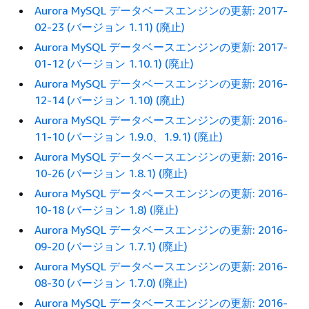
Aurora MySQL データベースエンジンの更新: 2017-
02-23 (バージョン 1.11) (廃止)
Aurora MySQL データベースエンジンの更新: 2017-
01-12 (バージョン 1.10.1) (廃止)
Aurora MySQL データベースエンジンの更新: 2016-
12-14 (バージョン 1.10) (廃止)
Aurora MySQL データベースエンジンの更新: 2016-
11-10 (バージョン 1.9.0、1.9.1) (廃止)
Aurora MySQL データベースエンジンの更新: 2016-
10-26 (バージョン 1.8.1) (廃止)
Aurora MySQL データベースエンジンの更新: 2016-
10-18 (バージョン 1.8) (廃止)
Aurora MySQL データベースエンジンの更新: 2016-
09-20 (バージョン 1.7.1) (廃止)
Aurora MySQL データベースエンジンの更新: 2016-
08-30 (バージョン 1.7.0) (廃止)
Aurora MySQL データベースエンジンの更新: 2016-