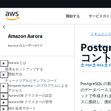
開始する
サービスガイ
ドキュメン
Amazon Aurora
Pos
ドキュメン
Aurora のユーザーガイド
コン
Aurora とは
PDF
RSS
M
環境をセットアップする
開始方法
チュートリアルとサンプルコード
PostgreSQ
Amazon Aurora へのプログラムによる
のデータベース
アクセス
ットで作成され
Aurora DB クラスターの設定
スに接続し、接
Aurora DB クラスターの管理
RDS 延長サポート