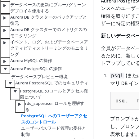
Aurora Pos
データベースの更新にブルー/グリーン
ンスへのユーザ
デプロイを使用する
権限を取り消す
Aurora DB クラスターのバックアップと
ザーに特定の権
復元
Aurora DB クラスターでのメトリクスの
新しいデータベ
モニタリング
イベント、ログ、およびデータベースア
全員がデータベ
クティビティストリーミングのモニタリ
ング
るために、新し
Aurora MySQL の操作
トアップしてい
Aurora PostgreSQL の操作
(または
psql
データベースプレビュー環境
マリ DB イ
Aurora PostgreSQL でのセキュリティ
PostgreSQL のロールとアクセス権
限について
psql --
rds_superuser ロールを理解す
る
PostgreSQL へのユーザーアクセ
プロンプト
スのコントロール
し、プロン
ユーザーパスワード管理の委任と
表示します
制御