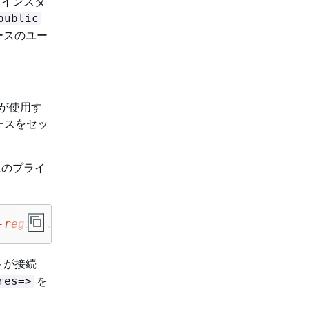
スインスタ
public
ースのユー
が使用す
ースをセッ
ター上のプライ
-region
.rds.amazonaws.com --port=5432 --usern
トが接続
を
res=>