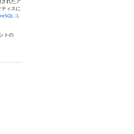
限されたア
クティスに
greSQL ユ
メントの