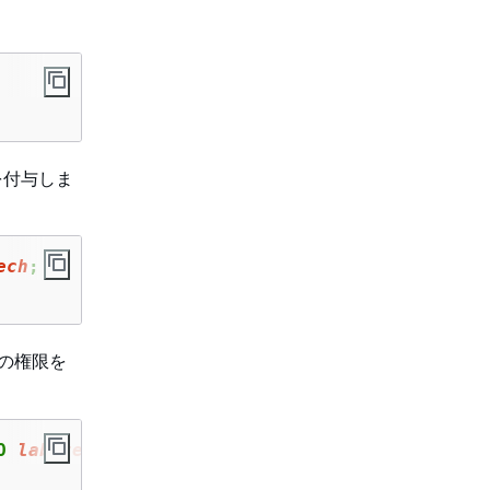
を付与しま
ech
;
の権限を
O 
lab_tech
;