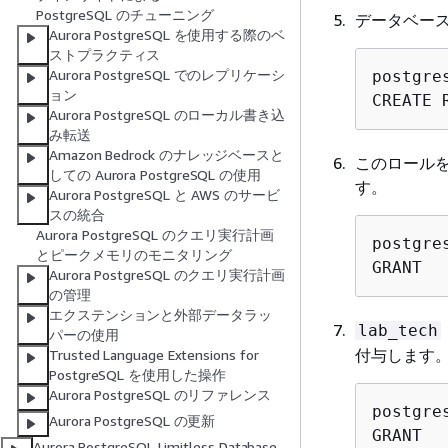
PostgreSQL のチューニング
データベー
Aurora PostgreSQL を使用する際のベ
ストプラクティス
Aurora PostgreSQL でのレプリケーシ
postgre
ョン
CREATE 
Aurora PostgreSQL のローカル書き込
み転送
Amazon Bedrock のナレッジベースと
このロール
しての Aurora PostgreSQL の使用
す。
Aurora PostgreSQL と AWS のサービ
スの統合
Aurora PostgreSQL のクエリ実行計画
postgre
とピークメモリのモニタリング
GRANT
Aurora PostgreSQL のクエリ実行計画
の管理
エクステンションと外部データラッ
lab_tech
パーの使用
付与します
Trusted Language Extensions for
PostgreSQL を使用した操作
Aurora PostgreSQL のリファレンス
postgre
Aurora PostgreSQL の更新
GRANT
Aurora PostgreSQL Limitless Database