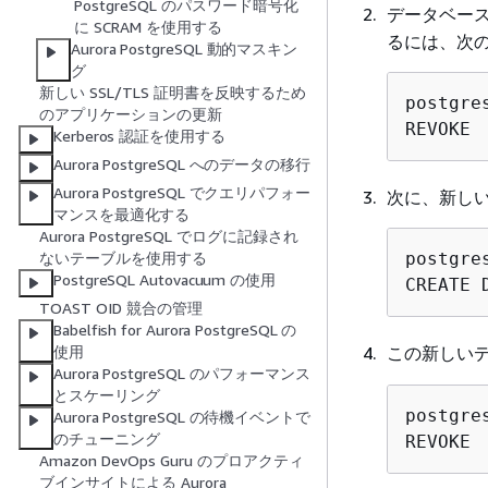
PostgreSQL のパスワード暗号化
データベー
に SCRAM を使用する
るには、次
Aurora PostgreSQL 動的マスキン
グ
新しい SSL/TLS 証明書を反映するため
postgre
のアプリケーションの更新
REVOKE
Kerberos 認証を使用する
Aurora PostgreSQL へのデータの移行
Aurora PostgreSQL でクエリパフォー
次に、新し
マンスを最適化する
Aurora PostgreSQL でログに記録され
postgre
ないテーブルを使用する
PostgreSQL Autovacuum の使用
CREATE 
TOAST OID 競合の管理
Babelfish for Aurora PostgreSQL の
この新しい
使用
Aurora PostgreSQL のパフォーマンス
とスケーリング
postgre
Aurora PostgreSQL の待機イベントで
のチューニング
REVOKE
Amazon DevOps Guru のプロアクティ
ブインサイトによる Aurora