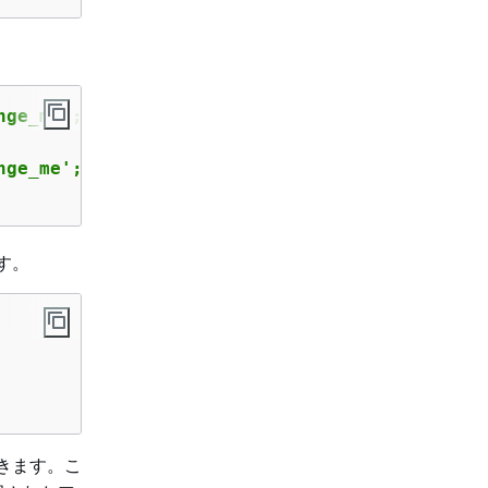
nge_me';
nge_me';
ます。
きます。こ