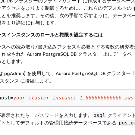
tgreSQL DB クラスターのプライマリノード
に作成するデータベー
ーアクセスをよりよく制御するために、これらのデフォルトの
ことを推奨します。その後、次の手順で示すように、データベ
限をより詳細に付与します。
ースインスタンスのロールと権限を設定するには
ースへの読み取り/書き込みアクセスを必要とする複数の研究者
く作成された
Aurora PostgreSQL DB クラスター
上にデータベ
るとします。
 pgAdmin) を使用して、
Aurora PostgreSQL DB クラス
ンスタンス
に接続します。
host=
your-cluster-instance-1
.666666666666
.
aws
が表示されたら、パスワードを入力します。
クライアン
psql
プトとしてデフォルトの管理用接続データベースである
postg
。