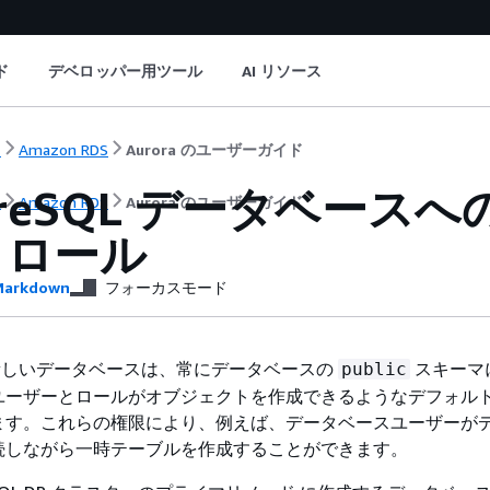
ド
デベロッパー用ツール
AI リソース
ト
Amazon RDS
Aurora のユーザーガイド
tgreSQL データベー
ト
Amazon RDS
Aurora のユーザーガイド
トロール
arkdown
フォーカスモード
L の新しいデータベースは、常にデータベースの
スキーマ
public
ユーザーとロールがオブジェクトを作成できるようなデフォル
ます。これらの権限により、例えば、データベースユーザーが
続しながら一時テーブルを作成することができます。