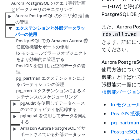
Aurora PostgreSQL のクエリ実行計画
ー
(FDW) と
とピークメモリのモニタリング
PostgreSQL
Aurora PostgreSQL のクエリ実行計画
の管理
また、Aurora
エクステンションと外部データラッ
rds.allowed_
パーの使用
PostgreSQL での Amazon Aurora 委
きます。詳細に
任拡張機能サポートの使用
てください。
lo モジュールでラージオブジェクト
をより効率的に管理する
Aurora Po
PostGIS を使用した空間データの管
使用方法につい
理
機能」と呼ばれてい
pg_partman エクステンションによ
張機能の一覧に
るパーティションの管理
pg_cron エクステンションによるメ
張機能バージョ
ンテナンスのスケジューリング
pgAudit を使用してデータベース
lo モジュ
のアクティビティを記録する
PostGI
pglogical を使用してデータを同期
する
pg_part
Amazon Aurora PostgreSQL でサ
Postgre
ポートされている外部データラッ