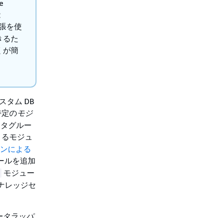
e
能
拡張を使
きるた
くが簡
スタム DB
特定の
モジ
ータグルー
きるモジュ
ションによる
ールを追加
モジュー
ナレッジセ
ータラッパ