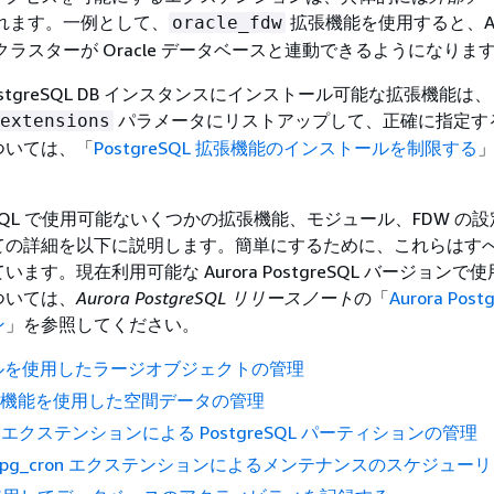
呼ばれます。一例として、
拡張機能を使用すると、Aur
oracle_fdw
 DB クラスターが Oracle データベースと連動できるようになりま
 PostgreSQL DB インスタンスにインストール可能な拡張機能は、
パラメータにリストアップして、正確に指定す
extensions
ついては、「
PostgreSQL 拡張機能のインストールを制限する
stgreSQL で使用可能ないくつかの拡張機能、モジュール、FDW の
ての詳細を以下に説明します。簡単にするために、これらはす
ます。現在利用可能な Aurora PostgreSQL バージョンで
ついては、
Aurora PostgreSQL リリースノート
の「
Aurora Post
ン
」を参照してください。
ールを使用したラージオブジェクトの管理
S 拡張機能を使用した空間データの管理
man エクステンションによる PostgreSQL パーティションの管理
SQL pg_cron エクステンションによるメンテナンスのスケジュー