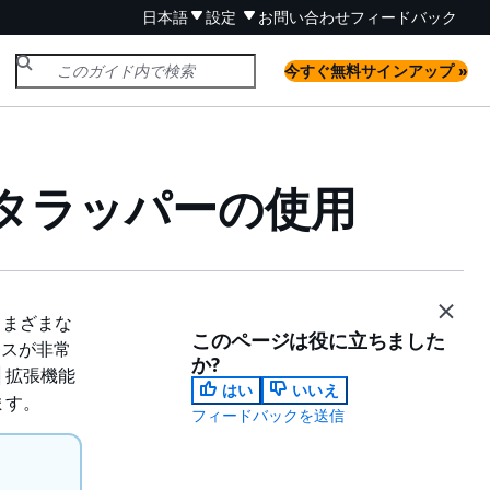
日本語
設定
お問い合わせ
フィードバック
今すぐ無料サインアップ »
タラッパーの使用
、さまざまな
このページは役に立ちました
ースが非常
か?
拡張機能
はい
いいえ
ます。
フィードバックを送信