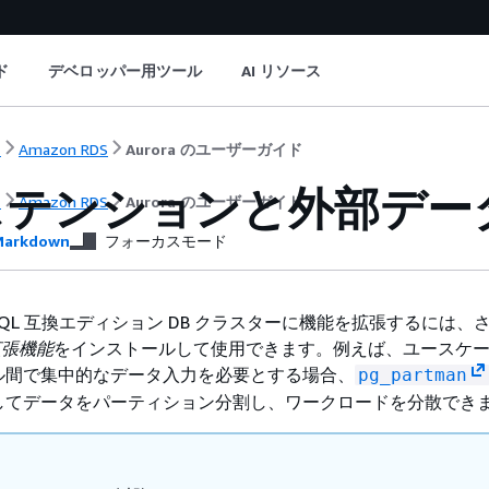
ド
デベロッパー用ツール
AI リソース
ト
Amazon RDS
Aurora のユーザーガイド
ステンションと外部デー
ト
Amazon RDS
Aurora のユーザーガイド
arkdown
フォーカスモード
stgreSQL 互換エディション DB クラスターに機能を拡張するには
拡張機能
をインストールして使用できます。例えば、ユースケ
ル間で集中的なデータ入力を必要とする場合、
pg_partman
してデータをパーティション分割し、ワークロードを分散でき