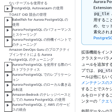
Aurora P
ないテーブルを使用する
Extens
PostgreSQL Autovacuum の使用
pg_tle
TOAST OID 競合の管理
用すること
Babelfish for Aurora PostgreSQL の
使用
め、セッ
Aurora PostgreSQL のパフォーマンス
素化され
とスケーリング
Postgr
Aurora PostgreSQL の待機イベントで
のチューニング
Amazon DevOps Guru のプロアクティ
拡張機能をインスト
ブインサイトによる Aurora
クラスターパラ
PostgreSQL のチューニング
ュール
を追加す
Aurora PostgreSQL を使用する際のベ
ストプラクティス
プでは、
pg_st
Aurora PostgreSQL でのレプリケーシ
ールは他にもい
ョン
メンテナンスの
Aurora PostgreSQL のローカル書き込
することでスケ
み転送
Amazon Bedrock のナレッジベースと
ルをロードするこ
しての Aurora PostgreSQL の使用
ンターの「
クエ
Aurora PostgreSQL と AWS のサービ
スの統合
外部データへの