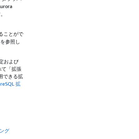
ora
す。
ることがで
」を参照し
設定および
べて「拡張
使用できる拡
greSQL 拡
リング