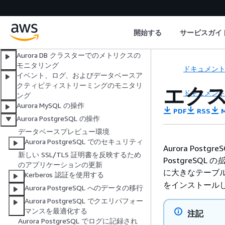
RDS 延長サポート
データベースの更新にブルー/グリーン
デプロイを使用する
開始する
サービスガイ
Aurora DB クラスターのバックアップと
復元
Aurora DB クラスターでのメトリクスの
モニタリング
ドキュメン
イベント、ログ、およびデータベースア
クティビティストリーミングのモニタリ
エク
ドキュメン
ング
Aurora MySQL の操作
PDF
RSS
M
Aurora PostgreSQL の操作
データベースプレビュー環境
Aurora PostgreSQL でのセキュリティ
Aurora Po
新しい SSL/TLS 証明書を反映するため
PostgreSQL の
のアプリケーションの更新
に大きなテーブ
Kerberos 認証を使用する
をインストール
Aurora PostgreSQL へのデータの移行
Aurora PostgreSQL でクエリパフォー
マンスを最適化する
注記
Aurora PostgreSQL でログに記録され