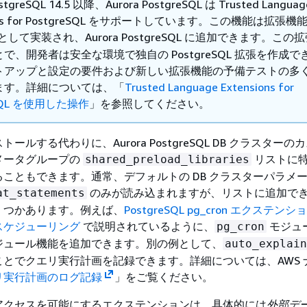
ostgreSQL 14.5 以降、Aurora PostgreSQL は Trusted Languag
ions for PostgreSQL をサポートしています。この機能は拡張機
として実装され、Aurora PostgreSQL に追加できます。この
で、開発者は安全な環境で独自の PostgreSQL 拡張を作成で
トアップと設定の要件および新しい拡張機能の予備テストの多
ます。詳細については、「
Trusted Language Extensions for
eSQL を使用した操作
」を参照してください。
ールする代わりに、Aurora PostgreSQL DB クラスターのカ
メータグループの
リストに
shared_preload_libraries
ることもできます。通常、デフォルトの DB クラスターパラメ
のみが読み込まれますが、リストに追加で
at_statements
くつかあります。例えば、
PostgreSQL pg_cron エクステン
スケジューリング
で説明されているように、
モジュ
pg_cron
ジュール機能を追加できます。別の例として、
auto_explain
とでクエリ実行計画を記録できます。詳細については、AWS 
リ実行計画のログ記録
」をご覧ください。
アクセスを可能にするエクステンションは、具体的には
外部デ