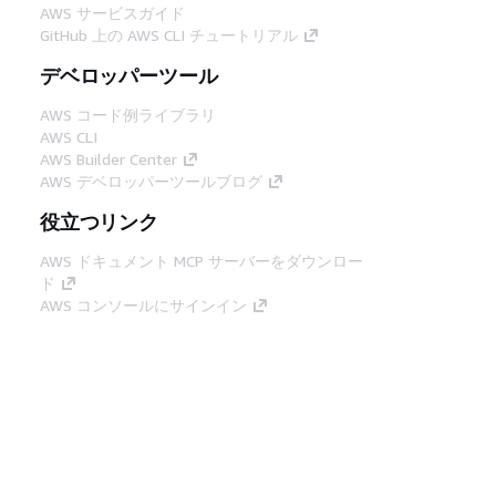
AWS サービスガイド
GitHub 上の AWS CLI チュートリアル
デベロッパーツール
AWS コード例ライブラリ
AWS CLI
AWS Builder Center
AWS デベロッパーツールブログ
役立つリンク
AWS ドキュメント MCP サーバーをダウンロー
ド
AWS コンソールにサインイン
AWS re:Post
プライバシー
サイト規約
Cookie の設定
© 2026, Amazon Web Services, Inc. or its
affiliates.All rights reserved.
日本語