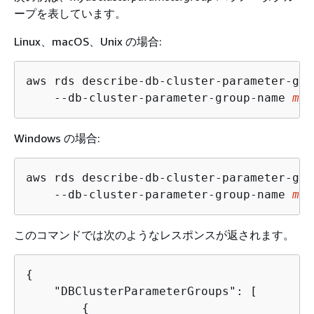
ープを表しています。
Linux、macOS、Unix の場合:
aws rds describe-db-cluster-parameter-gro
    --db-cluster-parameter-group-name 
myd
Windows の場合:
aws rds describe-db-cluster-parameter-gro
    --db-cluster-parameter-group-name 
myd
このコマンドでは次のようなレスポンスが返されます。
{
    "DBClusterParameterGroups": [

{