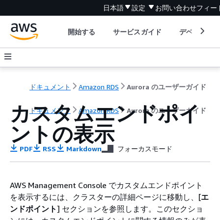
日本語
設定
お問い合わせ
フィー
開始する
サービスガイド
デベロッパ
ドキュメント
Amazon RDS
Aurora のユーザーガイド
カスタムエンドポイ
ドキュメント
Amazon RDS
Aurora のユーザーガイド
ントの表示
PDF
RSS
Markdown
フォーカスモード
AWS Management Console でカスタムエンドポイント
を表示するには、クラスターの詳細ページに移動し、[
エ
ンドポイント
] セクションを参照します。このセクショ