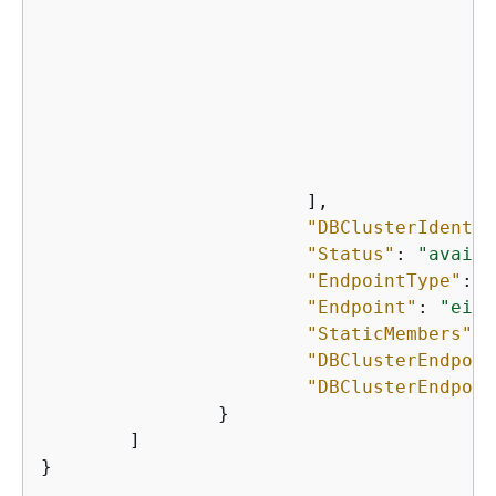
"
"
"
"
"
"
"
			],

"DBClusterIdentif
"Status"
: 
"availa
"EndpointType"
: 
"
"Endpoint"
: 
"eigh
"StaticMembers"
: 
"DBClusterEndpoin
"DBClusterEndpoin
		}

	]
