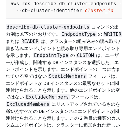
aws rds describe-db-cluster-endpoints --r
  --db-cluster-identifier 
cluster_id
コマンドの出
describe-db-cluster-endpoints
力例は以下のとおりです。
の
EndpointType
WRITER
または
は、クラスターの組み込みの読み取り/
READER
書き込みエンドポイントと読み取り専用エンドポイント
を示します。
の
は、ユーザ
EndpointType
CUSTOM
ーが作成し、関連する DB インスタンスを選択した、エ
ンドポイントを示します。エンドポイントの 1 つに含ま
れている空ではない
フィールドは、
StaticMembers
エンドポイントが DB インスタンスの厳密なセットに関
連付けられることを示します。他のエンドポイントの空
ではない
フィールドは、
ExcludedMembers
にリストアップされているものを
ExcludedMembers
除いた
すべての DB インスタンスにエンドポイントが関
連付けられることを示します。この 2 番目の種類のカス
タムエンドポイントは、クラスターに追加された新しい