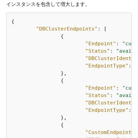
インスタンスを包含して増大します。
{
"DBClusterEndpoints"
: [

{
"Endpoint"
: 
"cust
"Status"
: 
"availa
"DBClusterIdentif
"EndpointType"
: 
"
		},

{
"Endpoint"
: 
"cust
"Status"
: 
"availa
"DBClusterIdentif
"EndpointType"
: 
"
		},

{
"CustomEndpointTy