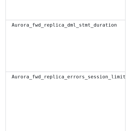
Aurora_fwd_replica_dml_stmt_duration
Aurora_fwd_replica_errors_session_limit