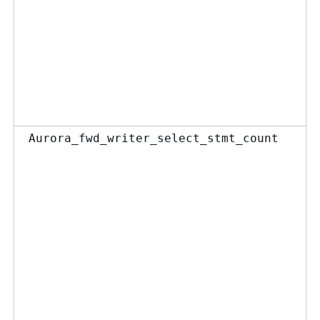
Aurora_fwd_writer_select_stmt_count