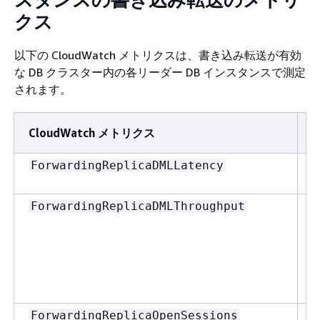
クス
以下の CloudWatch メトリクスは、書き込み転送が有効
な DB クラスター内の各リーダー DB インスタンスで測定
されます。
CloudWatch メトリクス
U
ForwardingReplicaDMLLatency
1
ForwardingReplicaDMLThroughput
ForwardingReplicaOpenSessions