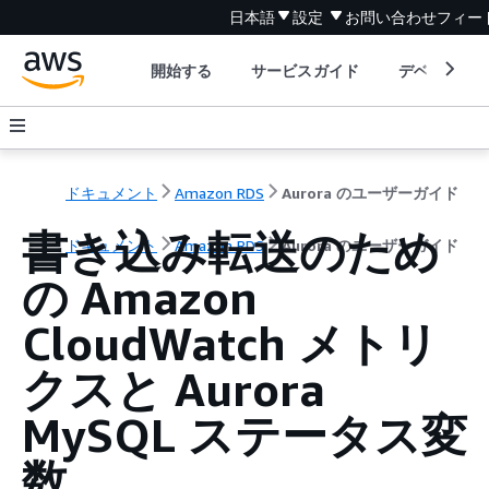
日本語
設定
お問い合わせ
フィー
開始する
サービスガイド
デベロッパ
ドキュメント
Amazon RDS
Aurora のユーザーガイド
書き込み転送のため
ドキュメント
Amazon RDS
Aurora のユーザーガイド
の Amazon
CloudWatch メトリ
クスと Aurora
MySQL ステータス変
数