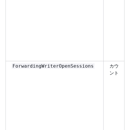
カウ
ForwardingWriterOpenSessions
ント