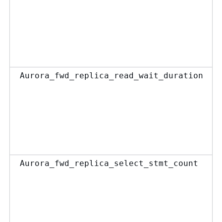
Aurora_fwd_replica_read_wait_duration
Aurora_fwd_replica_select_stmt_count