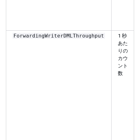
1 秒
ForwardingWriterDMLThroughput
あた
りの
カウ
ント
数