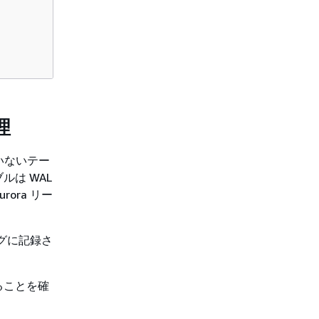
理
ていないテー
は WAL
ora リー
ログに記録さ
ることを確