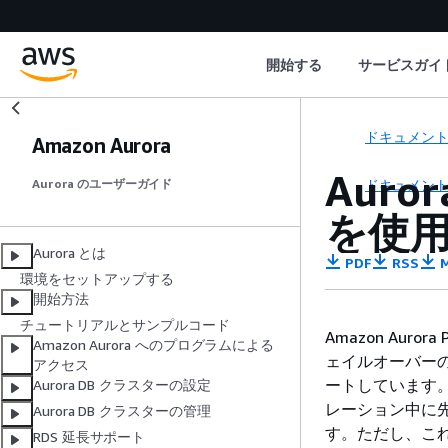
開始する
サービスガイ
ドキュメン
Amazon Aurora
Aur
ドキュメン
Aurora のユーザーガイド
を使
Aurora とは
PDF
RSS
M
環境をセットアップする
開始方法
チュートリアルとサンプルコード
Amazon Au
Amazon Aurora へのプログラムによる
ェイルオーバー
アクセス
ートしています。
Aurora DB クラスターの設定
レーション中に先
Aurora DB クラスターの管理
す。ただし、こ
RDS 延長サポート