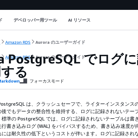
ド
デベロッパー用ツール
AI リソース
ト
Amazon RDS
Aurora のユーザーガイド
ora PostgreSQL 
ト
Amazon RDS
Aurora のユーザーガイド
用する
arkdown
フォーカスモード
rora PostgreSQL は、クラッシュセーフで、ライターインスタン
の後でもデータの整合性を維持する、ログに記録されないテー
標準の PostgreSQL では、ログに記録されないテーブルは書
行書き込みログ (WAL) をバイパスするため、書き込み速度が
れには耐久性の低下というコストが伴います。ログに記録され