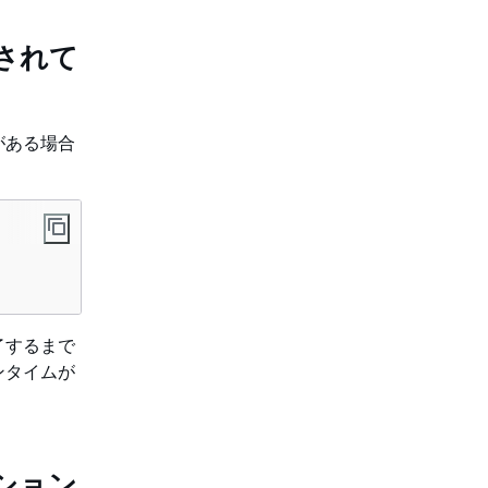
されて
がある場合
了するまで
ンタイムが
ション