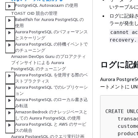
PostgreSQL Autovacuum の使用
いテーブル
TOAST OID 競合の管理
ログに記録
Babelfish for Aurora PostgreSQL の
ラーが発生
使用
Aurora PostgreSQL のパフォーマンス
cannot ac
とスケーリング
recovery.
Aurora PostgreSQL の待機イベントで
のチューニング
Amazon DevOps Guru のプロアクティ
ログに記
ブインサイトによる Aurora
PostgreSQL のチューニング
Aurora PostgreSQL を使用する際のベ
Aurora Pos
ストプラクティス
ートメントに UN
Aurora PostgreSQL でのレプリケーシ
ョン
Aurora PostgreSQL のローカル書き込
み転送
CREATE UNL
Amazon Bedrock のナレッジベースと
しての Aurora PostgreSQL の使用
    transac
Aurora PostgreSQL と AWS のサービ
    custome
スの統合
    product
Aurora PostgreSQL のクエリ実行計画