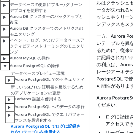
ルはクラッシュ
データベースの更新にブルー/グリーン
ータが失われる
デプロイを使用する
Aurora DB クラスターのバックアップと
ッシュやクリー
復元
ンデックスもス
Aurora DB クラスターでのメトリクスの
モニタリング
一方、Aurora
イベント、ログ、およびデータベースア
いテーブルを異な
クティビティストリーミングのモニタリ
るために、従来の 
ング
に記録されないテ
Aurora MySQL の操作
の利点は、Auro
Aurora PostgreSQL の操作
レージアーキテ
データベースプレビュー環境
PostgreS
Aurora PostgreSQL でのセキュリティ
可能性がありま
新しい SSL/TLS 証明書を反映するため
のアプリケーションの更新
Aurora Po
Kerberos 認証を使用する
ください。
Aurora PostgreSQL へのデータの移行
Aurora PostgreSQL でクエリパフォー
ログに記録さ
マンスを最適化する
アクセスで
Aurora PostgreSQL でログに記録さ
リーダーノ
れないテーブルを使用する