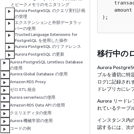
    transac
とピークメモリのモニタリング
    amount 
Aurora PostgreSQL のクエリ実行計画
の管理
);

エクステンションと外部データラッ
パーの使用
Trusted Language Extensions for
PostgreSQL を使用した操作
Aurora PostgreSQL のリファレンス
移行中の
Aurora PostgreSQL の更新
Aurora PostgreSQL Limitless Database
Aurora Po
の使用
Aurora Global Database の使用
ブルを適切に特定
ログに記録されず
Amazon RDS Proxy
ドレプリカにレ
ゼロ ETL 統合
Aurora serverlessの使用
Aurora リ
Amazon RDS Data API の使用
れているテーブ
クエリエディタの使用
インスタンス内
Aurora 機械学習の使用
認するには、次
コードの例