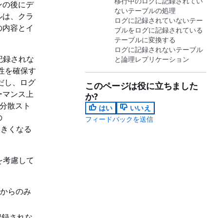
移行中のログに記録されてい
ンの後にデ
ないテーブルの処理
ルは、クラ
ログに記録されていないテー
の内容とイ
ブルをログに記録されている
テーブルに変換する
ログに記録されないテーブル
に記録されな
と論理レプリケーション
久性を確保す
ただし、ログ
このページは役に立ちました
ーマンス上
か?
の分散スト
はい
いいえ
の
フィードバックを送信
大きくなる
点を考慮して
ドからのみ
記録されな