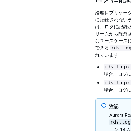
論理レプリケーシ
に記録されない
は、ログに記録さ
リームから除外
なユースケースには
できる
rds.lo
れています。
rds.logic
場合、ログ
rds.logic
場合、ログ
注記
Aurora P
rds.log
ョン 14 