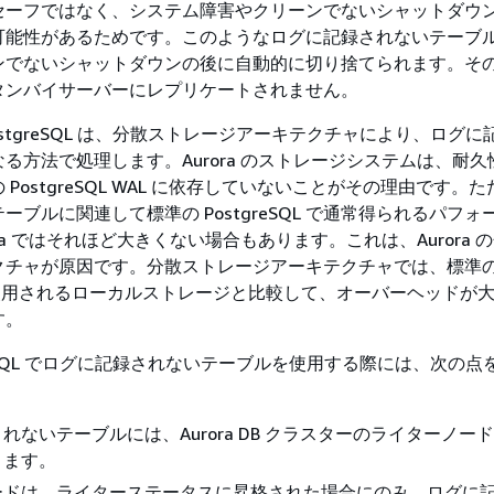
セーフではなく、システム障害やクリーンでないシャットダウ
可能性があるためです。このようなログに記録されないテーブ
ンでないシャットダウンの後に自動的に切り捨てられます。そ
タンバイサーバーにレプリケートされません。
 PostgreSQL は、分散ストレージアーキテクチャにより、ログ
る方法で処理します。Aurora のストレージシステムは、耐
PostgreSQL WAL に依存していないことがその理由です。
ーブルに関連して標準の PostgreSQL で通常得られるパフォ
ra ではそれほど大きくない場合もあります。これは、Aurora 
クチャが原因です。分散ストレージアーキテクチャでは、標準
QL で使用されるローカルストレージと比較して、オーバーヘッドが
す。
stgreSQL でログに記録されないテーブルを使用する際には、次の
れないテーブルには、Aurora DB クラスターのライターノー
きます。
ードは、ライターステータスに昇格された場合にのみ、ログに