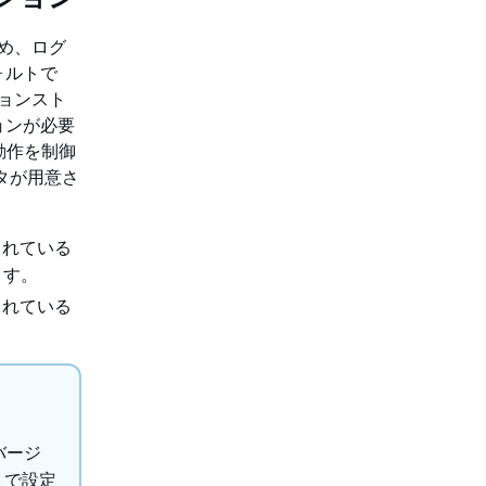
ため、ログ
ォルトで
ションスト
ョンが必要
の動作を制御
タが用意さ
定されている
ます。
定されている
。
バージ
ルトで設定