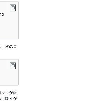
d 

は、次のコ
ロックが設
る可能性が