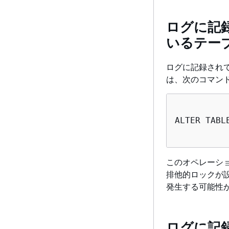
ログに記
いるテー
ログに記録され
は、次のコマン
ALTER TABL
このオペレーシ
排他的ロックが
発生する可能性
ログに記