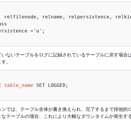
, relfilenode, relname, relpersistence, relkin
ss 

rsistence ='u';

ていないテーブルをログに記録されているテーブルに戻す場合
ます。
E 
table_name
 SET LOGGED;

ョンでは、テーブル全体が書き換えられ、完了するまで排他的
きなテーブルの場合、これにより大幅なダウンタイムが発生す