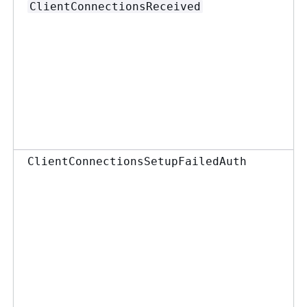
ClientConnectionsReceived
ClientConnectionsSetupFailedAuth