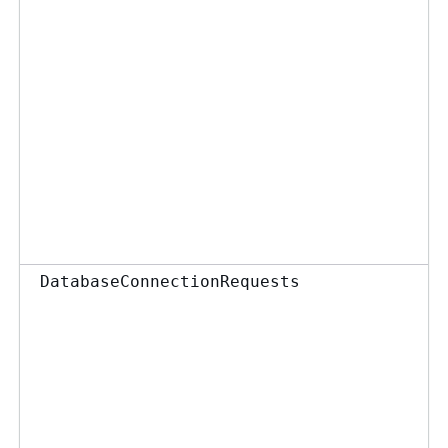
DatabaseConnectionRequests