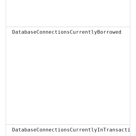
DatabaseConnectionsCurrentlyBorrowed
DatabaseConnectionsCurrentlyInTransactio