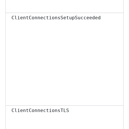
ClientConnectionsSetupSucceeded
ClientConnectionsTLS