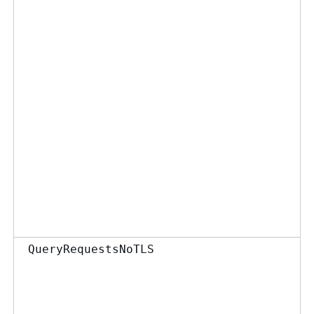
QueryRequestsNoTLS