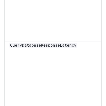
QueryDatabaseResponseLatency