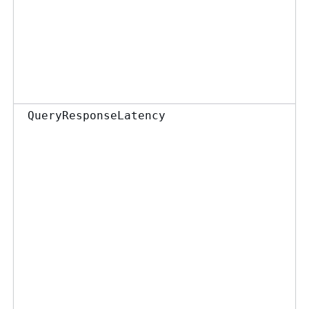
QueryResponseLatency