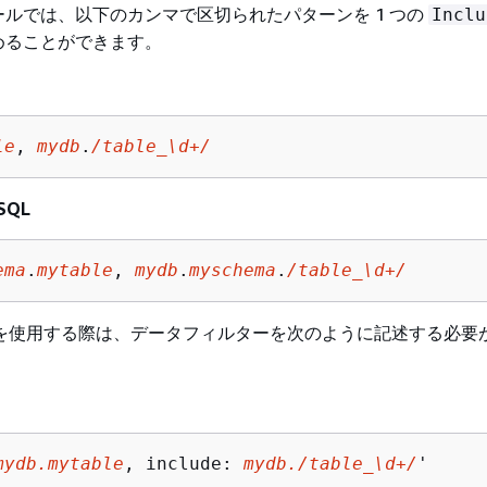
ルでは、以下のカンマで区切られたパターンを 1 つの
Inclu
めることができます。
le
, 
mydb
.
/table_\d+/
eSQL
ema
.
mytable
, 
mydb
.
myschema
.
/table_\d+/
CLI を使用する際は、データフィルターを次のように記述する必要
mydb.mytable
, include: 
mydb./table_\d+/
'