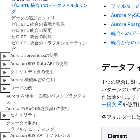
ゼロ ETL 統合でのデータフィルタリン
フィルター
グ
Aurora My
データの追加とクエリ
Aurora Pos
ゼロ ETL 統合の表示と監視
ゼロ ETL 統合の変更
統合へのデ
ゼロ ETL 統合の削除
統合からの
ゼロ ETL 統合のトラブルシューティン
グ
Aurora serverlessの使用
Amazon RDS Data API の使用
データフ
クエリエディタの使用
Aurora 機械学習の使用
1 つの統合に
コードの例
パターンのいず
Aurora を使用する際のベストプラクティ
たは除外します
ス
ー構文
を使用
Aurora の PoC (概念実証) の実行
セキュリティ
各フィルターに
クォータと制約
トラブルシューティング
Amazon RDS API リファレンス
Element