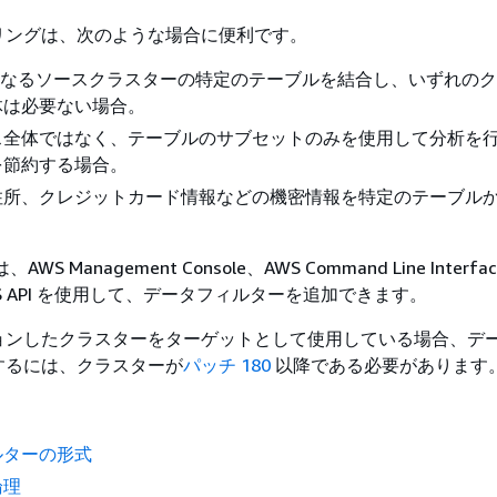
リングは、次のような場合に便利です。
異なるソース
クラスター
の特定のテーブルを結合し、いずれの
ク
体は必要ない場合。
ス全体ではなく、テーブルのサブセットのみを使用して分析を
を節約する場合。
住所、クレジットカード情報などの機密情報を特定のテーブル
WS Management Console、AWS Command Line Interfac
RDS API を使用して、データフィルターを追加できます。
ョンしたクラスターをターゲットとして使用している場合、デ
するには、クラスターが
パッチ 180
以降である必要があります
ルターの形式
論理