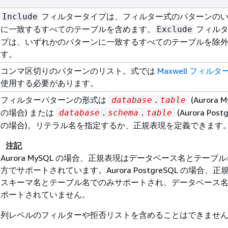
フィルタータイプは、
フィルター式のパターンの
Include
に一致するすべてのテーブルを含めます。
フィルタ
Exclude
プは、
いずれかのパターンに一致するすべてのテーブルを除
す。
コンマ区切りのパターンのリスト。式では
Maxwell フィル
使用する必要があります。
フィルターパターンの形式は
(
Aurora 
database
.
table
の場合) または
(
Aurora Post
database
.
schema
.
table
の場合)。リテラル名を指定するか、正規表現を定義できます
注記
Aurora MySQL
の場合、正規表現はデータベース名とテーブル
方でサポートされています。
Aurora PostgreSQL
の場合、正
スキーマ名とテーブル名でのみサポートされ、データベース
ポートされていません。
列レベルのフィルターや拒否リストを含めることはできませ