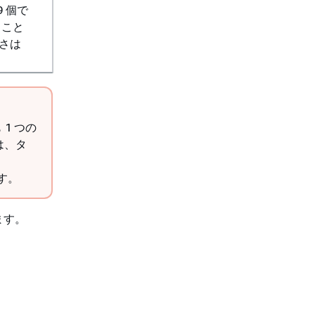
 個で
ること
さは
1 つの
は、タ
す。
ます。