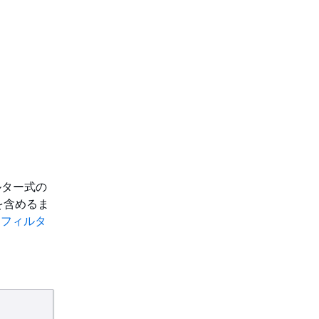
ルター式の
を含めるま
ll フィルタ