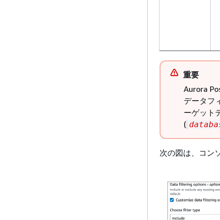
重要
Aurora 
データフ
ーゲット
(
databa
次の図は、コン