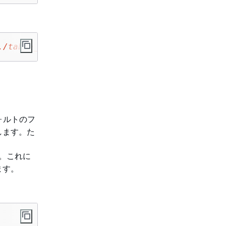
./table_\d+/
'
ォルトのフ
します。た
。これに
ます。