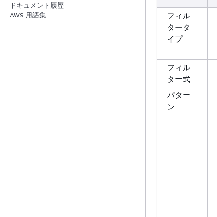
ドキュメント履歴
フィル
AWS 用語集
タータ
イプ
フィル
ター式
パター
ン