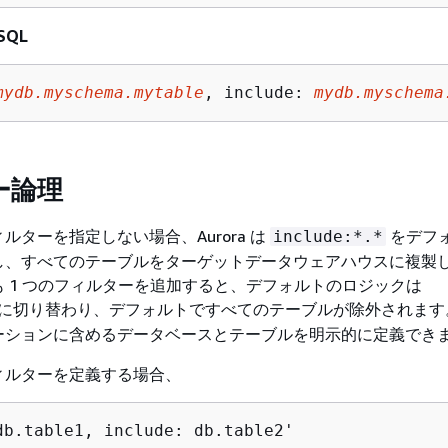
eSQL
mydb.myschema.mytable
, include: 
mydb.myschema
ー論理
ィルターを指定しない場合、
Aurora
は
をデフ
include:*.*
し、すべてのテーブルをターゲットデータウェアハウスに複製
 1 つのフィルターを追加すると、デフォルトのロジックは
に切り替わり、デフォルトですべてのテーブルが除外されます
ーションに含めるデータベースとテーブルを明示的に定義でき
ィルターを定義する場合、
db.table1, include: db.table2'