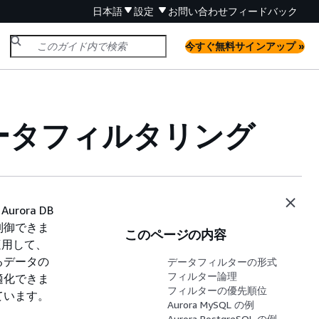
日本語
設定
お問い合わせ
フィードバック
今すぐ無料サインアップ »
データフィルタリング
ス
Aurora DB
制御できま
このページの内容
適用して、
るデータの
データフィルターの形式
フィルター論理
適化できま
フィルターの優先順位
ています。
Aurora MySQL の例
Aurora PostgreSQL の例