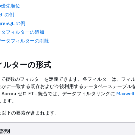
の優先順位
SQL の例
tgreSQL の例
ータフィルターの追加
データフィルターの削除
ィルターの形式
対して複数のフィルターを定義できます。各フィルターは、フィ
れかに一致する既存および今後利用するデータベーステーブル
。
Aurora
ゼロ ETL 統合では、データフィルタリングに
Maxwe
します。
は以下の要素が含まれます。
説明