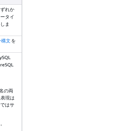
いずれか
ータイ
外しま
ター構文
を
MySQL
greSQL
。
名の両
規表現は
名ではサ
ん。