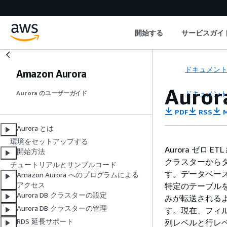
開始する
サービスガイ
ドキュメン
Amazon Aurora
Auror
ドキュメン
Aurora のユーザーガイド
PDF
RSS
M
Aurora とは
環境をセットアップする
Aurora
ゼロ E
開始方法
クラスター
から
チュートリアルとサンプルコード
す。データベー
Amazon Aurora へのプログラムによる
アクセス
特定のテーブル
Aurora DB クラスターの設定
みが転送される
Aurora DB クラスターの管理
す。現在、フィ
RDS 延長サポート
列レベルと行レ