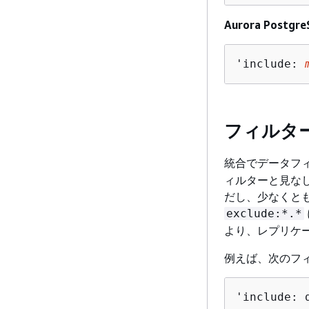
Aurora Postgr
'include: 
フィルタ
統合でデータフ
ィルターと見な
だし、少なくとも
exclude:*.*
より、レプリケ
例えば、次のフ
'include: 