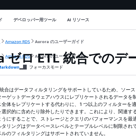
ド
デベロッパー用ツール
AI リソース
ト
Amazon RDS
Aurora のユーザーガイド
a
ゼロ ETL 統合での
ト
Amazon RDS
Aurora のユーザーガイド
arkdown
フォーカスモード
TL 統合はデータフィルタリングをサポートしているため、ソー
ターゲットデータウェアハウスにレプリケートされるデータを
ス全体をレプリケートする代わりに、1 つ以上のフィルターを
を選択的に含めたり除外したりできます。これにより、関連す
ようにすることで、ストレージとクエリのパフォーマンスを最
ルタリングはデータベースレベルとテーブルレベルに制限され
ベルのフィルタリングはサポートされていません。