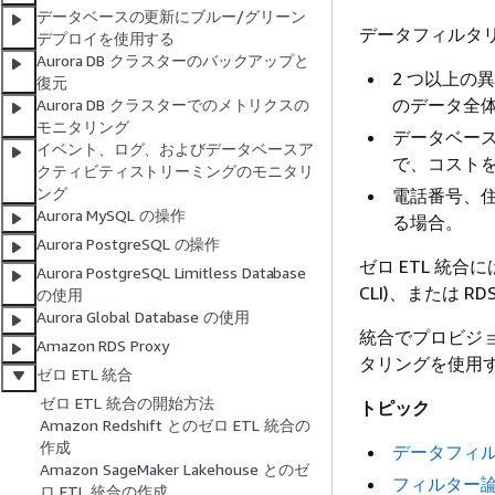
データベースの更新にブルー/グリーン
データフィルタ
デプロイを使用する
Aurora DB クラスターのバックアップと
2 つ以上の
復元
のデータ全
Aurora DB クラスターでのメトリクスの
モニタリング
データベー
イベント、ログ、およびデータベースア
で、コスト
クティビティストリーミングのモニタリ
ング
電話番号、
Aurora MySQL の操作
る場合。
Aurora PostgreSQL の操作
ゼロ ETL 統合には、A
Aurora PostgreSQL Limitless Database
CLI)、または 
の使用
Aurora Global Database の使用
統合でプロビジ
Amazon RDS Proxy
タリングを使用
ゼロ ETL 統合
ゼロ ETL 統合の開始方法
トピック
Amazon Redshift とのゼロ ETL 統合の
作成
データフィ
Amazon SageMaker Lakehouse とのゼ
フィルター
ロ ETL 統合の作成