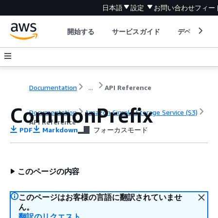
日本語
設定
お問い合わせ
フィー
開始する
サービスガイド
デベロッパ
Documentation
...
API Reference
CommonPrefix
Documentation
Amazon Simple Storage Service (S3)
API Reference
PDF
Markdown
フォーカスモード
このページの内容
このページはお客様の言語に翻訳されていませ
ん。
翻訳のリクエスト