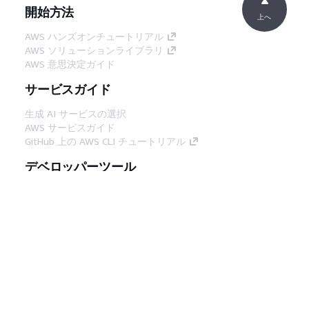
開始方法
上へ
AWS ハンズオンチュートリアル
AWS ソリューションライブラリ
AWS 意思決定ガイド
サービスガイド
生成 AI サービスの選択
AWS サービスガイド
GitHub 上の AWS CLI チュートリアル
デベロッパーツール
AWS コード例ライブラリ
AWS CLI
AWS Builder Center
AWS デベロッパーツールブログ
役立つリンク
AWS ドキュメント MCP サーバーをダウンロー
ド