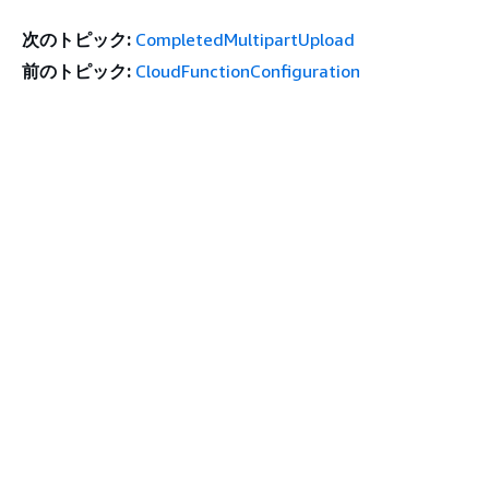
次のトピック:
CompletedMultipartUpload
前のトピック:
CloudFunctionConfiguration