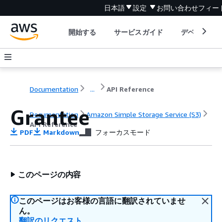
日本語
設定
お問い合わせ
フィー
開始する
サービスガイド
デベロッパ
Documentation
...
API Reference
Grantee
Documentation
Amazon Simple Storage Service (S3)
API Reference
PDF
Markdown
フォーカスモード
このページの内容
このページはお客様の言語に翻訳されていませ
ん。
翻訳のリクエスト