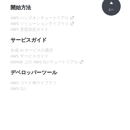
開始方法
上へ
AWS ハンズオンチュートリアル
AWS ソリューションライブラリ
AWS 意思決定ガイド
サービスガイド
生成 AI サービスの選択
AWS サービスガイド
GitHub 上の AWS CLI チュートリアル
デベロッパーツール
AWS コード例ライブラリ
AWS CLI
AWS Builder Center
AWS デベロッパーツールブログ
役立つリンク
AWS ドキュメント MCP サーバーをダウンロー
ド