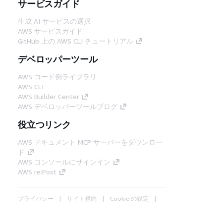
サービスガイド
生成 AI サービスの選択
AWS サービスガイド
GitHub 上の AWS CLI チュートリアル
デベロッパーツール
AWS コード例ライブラリ
AWS CLI
AWS Builder Center
AWS デベロッパーツールブログ
役立つリンク
AWS ドキュメント MCP サーバーをダウンロー
ド
AWS コンソールにサインイン
AWS re:Post
プライバシー
サイト規約
Cookie の設定
© 2026, Amazon Web Services, Inc. or its
affiliates.All rights reserved.