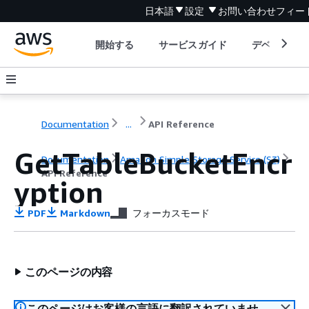
日本語
設定
お問い合わせ
フィー
開始する
サービスガイド
デベロッパ
Documentation
...
API Reference
GetTableBucketEncr
Documentation
Amazon Simple Storage Service (S3)
API Reference
yption
PDF
Markdown
フォーカスモード
このページの内容
このページはお客様の言語に翻訳されていませ