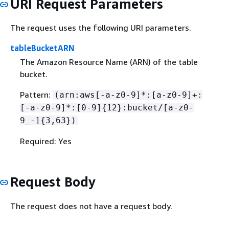
URI Request Parameters
The request uses the following URI parameters.
tableBucketARN
The Amazon Resource Name (ARN) of the table
bucket.
Pattern:
(arn:aws[-a-z0-9]*:[a-z0-9]+:
[-a-z0-9]*:[0-9]
{
12}:bucket/[a-z0-
9_-]
{
3,63})
Required: Yes
Request Body
The request does not have a request body.