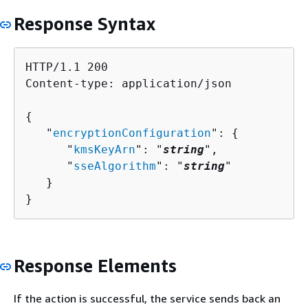
Response Syntax
HTTP/1.1 200

Content-type: application/json

{
   "
encryptionConfiguration
": 
{
      "
kmsKeyArn
": "
string
",

      "
sseAlgorithm
": "
string
"

   }

}
Response Elements
If the action is successful, the service sends back an