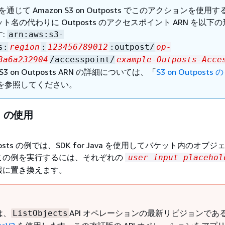
K を通じて Amazon S3 on Outposts でこのアクションを使用す
ト名の代わりに Outposts のアクセスポイント ARN を以下
:
arn:aws:s3-
s:
region
:
123456789012
:outpost/
op-
8a6a232904
/accesspoint/
example-Outposts-Acce
S3 on Outposts ARN の詳細については、「
S3 on Outposts
を参照してください。
LI の使用
utposts の例では、SDK for Java を使用してバケット内のオブ
この例を実行するには、それぞれの
user input placehol
報に置き換えます。
は、
API オペレーションの最新リビジョンであ
ListObjects