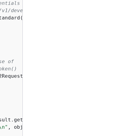
entials set up per:
/v1/developer-guide/setup-credentials.html
andard()

se of
oken()
2Request().withBucketName(accessPointArn).wit
sult.getObjectSummaries()) 
{
\n"
, objectSummary.getKey(), objectSummary.get