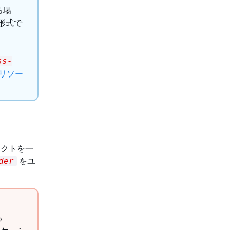
る場
の形式で
ss-
 のリソー
ジェクトを一
をユ
der
る