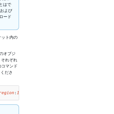
ことはで
)、および
プロード
 バケット内の
内のオブジ
、それぞれ
のコマンド
てくださ
region
:
123456789012
:outpost/
op-01ac5d28a6a232