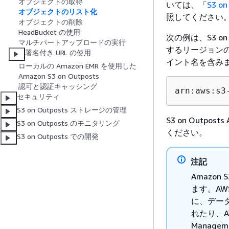
オブジェクトの取得
いては、「
S3 
オブジェクトのリスト化
照してください
オブジェクトの削除
HeadBucket の使用
次の例は、S3 on
マルチパートアップロードの実行
するリージョンの 
署名付き URL の使用
イント名を含み
ローカルの Amazon EMR を使用した
Amazon S3 on Outposts
認可と認証キャッシング
arn:aws:s3
セキュリティ
S3 on Outposts ストレージの管理
S3 on Outpo
S3 on Outposts のモニタリング
ください。
S3 on Outposts での開発
注記
Amazon
ます。AW
に、データ
れたり、A
Manag