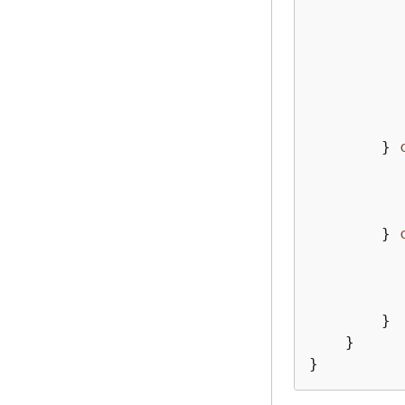
          
          
          
          
        } 
          
        } 
          
        }

    }

}