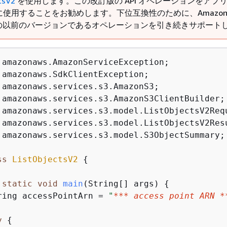
tsV2
を使用します。この改訂版の API オペレーションをアプ
使用することをお勧めします。下位互換性のために、Amazon 
I の以前のバージョンであるオペレーションを引き続きサポート
.amazonaws.services.s3.model.S3ObjectSummary;

ss
ListObjectsV2
{
static
void
main
(String[] args)
{
ring accessPointArn = 
"
*** access point ARN *
y
{