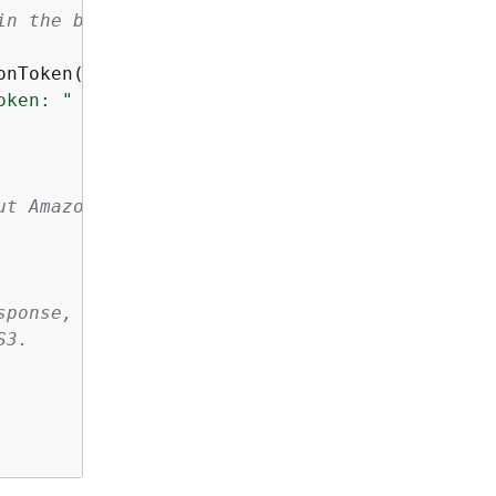
in the bucket, get a continuation token
nToken();

oken: "
 + token);

ut Amazon S3 couldn't process
sponse, or the client
S3.