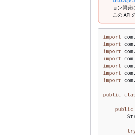
ListObjec
ョン開発に
この AP
import
import
import
import
import
import
import
 com
public
cla
public
        St
tr