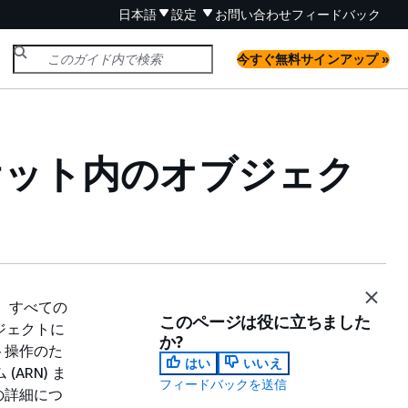
日本語
設定
お問い合わせ
フィードバック
今すぐ無料サインアップ »
ts バケット内のオブジェク
す。すべての
このページは役に立ちました
ジェクトに
か?
ト操作のた
はい
いいえ
ARN) ま
フィードバックを送信
の詳細につ