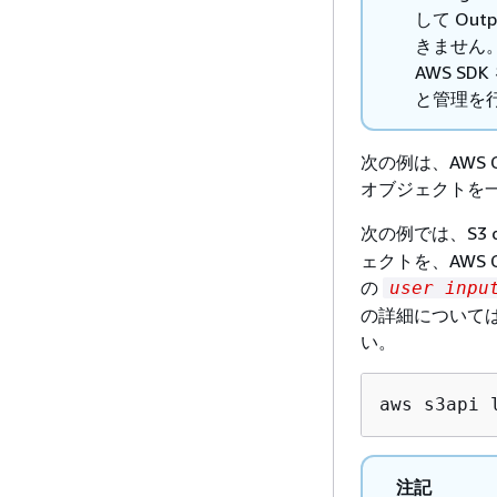
して Ou
きません。ただ
AWS S
と管理を
次の例は、AWS CL
オブジェクトを
次の例では、S3 on
ェクトを、AWS
の
user inpu
の詳細について
い。
aws s3api 
注記