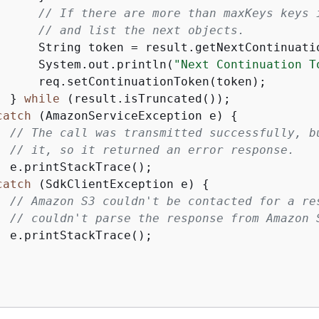
// If there are more than maxKeys keys 
// and list the next objects.
      String token = result.getNextContinuatio
      System.out.println(
"Next Continuation T
      req.setContinuationToken(token);

  } 
while
 (result.isTruncated());

catch
 (AmazonServiceException e) 
{
// The call was transmitted successfully, b
// it, so it returned an error response.
  e.printStackTrace();

catch
 (SdkClientException e) 
{
// Amazon S3 couldn't be contacted for a re
// couldn't parse the response from Amazon 
  e.printStackTrace();
