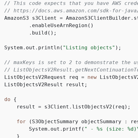
// This code expects that you have AWS cred
// https://docs.aws.amazon.com/sdk-for-java
  AmazonS3 s3Client = AmazonS3ClientBuilder.st
          .enableUseArnRegion()

          .build();

  System.out.println(
"Listing objects"
);

// maxKeys is set to 2 to demonstrate the u
// ListObjectsV2Result.getNextContinuationT
  ListObjectsV2Request req = 
new
 ListObjectsV
  ListObjectsV2Result result;

do
{
      result = s3Client.listObjectsV2(req);

for
 (S3ObjectSummary objectSummary : re
          System.out.printf(
" - %s (size: %d)
     }
