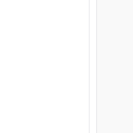
          
          
          
          
          
          
          
          
           