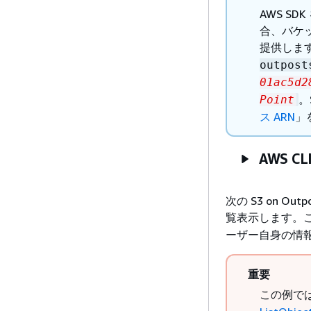
AWS SD
合、バケッ
提供します
outpost
01ac5d2
。
Point
ス ARN
」
AWS C
次の S3 on O
覧表示します。
ーザー自身の情
重要
この例で