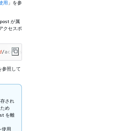
の使用
」を参
ost が属
D、アクセスポ
d
/accesspoint/
accesspoint-name
を参照して
に保存され
すため
t を離
を使用