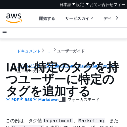
日本語
設定
お問い合わせ
フィー
開始する
サービスガイド
デベロッパ
ドキュメント
...
ユーザーガイド
IAM: 特定のタグを持
ドキュメント
AWS Identity and Access Management
ユーザーガイド
つユーザーに特定の
タグを追加する
PDF
RSS
Markdown
フォーカスモード
この例は、タグ値
、
、また
Department
Marketing