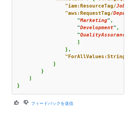
"iam:ResourceTag/
JobFun
"aws:RequestTag/
Departm
"
Marketing
"
,

"
Development
"
,

"
QualityAssurance
"
                    ]

                },

"ForAllValues:StringEqu
            }

        }

    ]

}
フィードバックを送信