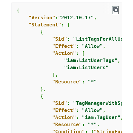
{
"Version"
:
"2012-10-17"
,

"Statement"
: [

{
"Sid"
: 
"ListTagsForAllUsers
"Effect"
: 
"Allow"
,

"Action"
: [

"iam:ListUserTags"
,

"iam:ListUsers"
            ],

"Resource"
: 
"*"
        },

{
"Sid"
: 
"TagManagerWithSpeci
"Effect"
: 
"Allow"
,

"Action"
: 
"iam:TagUser"
,

"Resource"
: 
"*"
,

"Condition"
: 
{
"StringEquals