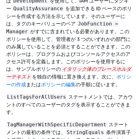
は
を使用して、IAM ユーザーにタグキ
Development
ー
を追加できる ID ベースのポリ
QualityAssurance
シーを作成する方法を示しています。そのユーザーに
は、タグのキーバリューのペア
JobFunction =
がすでに含まれている必要があります。この
Manager
ポリシーを使用して、管理者が 3 つのいずれかの部門に
のみ属していることを必須とすることができます。この
ポリシーは、プログラムおよびコンソールアクセスのア
クセス許可を定義します。このポリシーを使用するに
は、サンプルポリシーの
イタリック体のプレースホルダ
を独自の情報に置き換えます。次に、
ポリシ
ーテキスト
ーの作成
または
ポリシーの編集
の手順に従います。
ステートメントでは、アカウ
ListTagsForAllUsers
ントのすべてのユーザーのタグを表示することができま
す。
ステート
TagManagerWithSpecificDepartment
メントの最初の条件では、
条件演算子
StringEquals