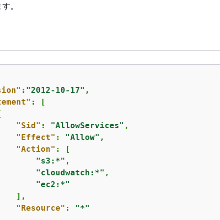
ます。
sion"
:
"2012-10-17"
,

tement"
: [

{
"Sid"
: 
"AllowServices"
,

"Effect"
: 
"Allow"
,

"Action"
: [

"s3:*"
,

"cloudwatch:*"
,

"ec2:*"
   ],

"Resource"
: 
"*"
,
