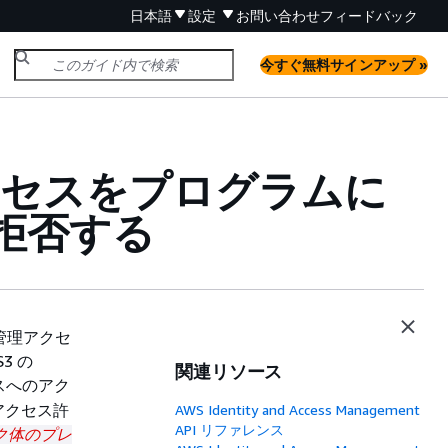
日本語
設定
お問い合わせ
フィードバック
今すぐ無料サインアップ »
アクセスをプログラムに
拒否する
管理アクセ
3 の
関連リソース
スへのアク
アクセス許
AWS Identity and Access Management
API リファレンス
ク体のプレ