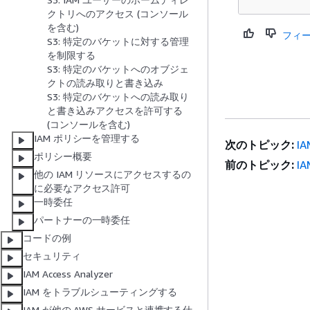
クトリへのアクセス (コンソール
を含む)
フィ
S3: 特定のバケットに対する管理
を制限する
S3: 特定のバケットへのオブジェ
クトの読み取りと書き込み
S3: 特定のバケットへの読み取り
と書き込みアクセスを許可する
(コンソールを含む)
IAM ポリシーを管理する
次のトピック:
I
ポリシー概要
前のトピック:
I
他の IAM リソースにアクセスするの
に必要なアクセス許可
一時委任
パートナーの一時委任
コードの例
セキュリティ
IAM Access Analyzer
IAM をトラブルシューティングする
IAM が他の AWS サービスと連携する仕