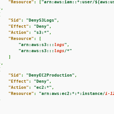
"Resource"
: [
"arn:aws:iam::*:user/$
{
aws:u
,

{
"Sid"
: 
"DenyS3Logs"
,

"Effect"
: 
"Deny"
,

"Action"
: 
"s3:*"
,

"Resource"
: [

"arn:aws:s3:::
logs
"
,

"arn:aws:s3:::
logs
/*"
   ]

,

{
"Sid"
: 
"DenyEC2Production"
,

"Effect"
: 
"Deny"
,

"Action"
: 
"ec2:*"
,

"Resource"
: 
"arn:aws:ec2:*:*:instance/
i-1

