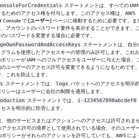
ステートメントは、すべての IAM
onsoleForCredentials
するためのアクセス権を付与します。このアクセス権は、AWS
 Console で [
ユーザー
] ページに移動するために必要です。ま
は、アカウントのパスワード要件を表示することができます。
分のパスワードを変更する場合に必要です。
ステートメントは、自分
geOwnPasswordAndAccessKeys
ログラムを使用したアクセスキーの管理のみ許可します。これ
ポリシーが IAM へのフルアクセスをユーザーに与えた場合、
他のユーザーのアクセス許可を変更できるようになるためです
で、これを防止します。
ステートメントでは、
バケットへのアクセスを明示
s
logs
ポリシーはユーザーに会社の制限を適用します。
ステートメントでは、
oduction
i-1234567890abcdef0
クセスを明示的に拒否します。
は、他のサービスまたはアクションへのアクセスは許可されま
のアクセス許可の境界として使用されている場合、そのユーザ
ポリシーがそれらのアクションを許可していても、AWS によ