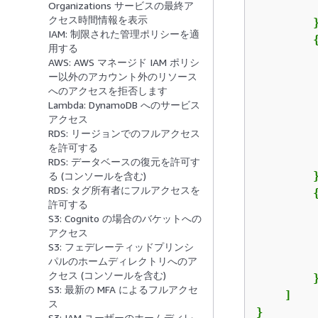
Organizations サービスの最終ア
クセス時間情報を表示
        }
IAM: 制限された管理ポリシーを適
用する
AWS: AWS マネージド IAM ポリシ
ー以外のアカウント外のリソース
へのアクセスを拒否します
Lambda: DynamoDB へのサービス
アクセス
RDS: リージョンでのフルアクセス
を許可する
         
RDS: データベースの復元を許可す
        }
る (コンソールを含む)
RDS: タグ所有者にフルアクセスを
許可する
S3: Cognito の場合のバケットへの
アクセス
S3: フェデレーティッドプリンシ
パルのホームディレクトリへのア
クセス (コンソールを含む)
        }
S3: 最新の MFA によるフルアクセ
    ]

ス
}
S3: IAM ユーザーのホームディレ