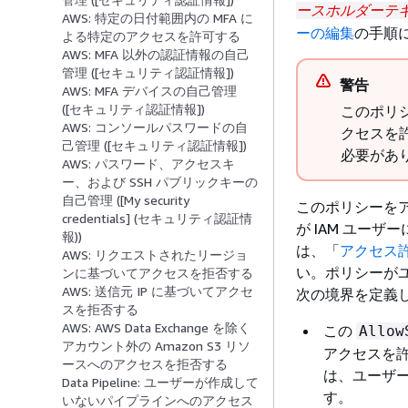
ースホルダーテ
AWS: 特定の日付範囲内の MFA に
ーの編集
の手順
よる特定のアクセスを許可する
AWS: MFA 以外の認証情報の自己
管理 ([セキュリティ認証情報])
警告
AWS: MFA デバイスの自己管理
([セキュリティ認証情報])
このポリ
AWS: コンソールパスワードの自
クセスを
己管理 ([セキュリティ認証情報])
必要があ
AWS: パスワード、アクセスキ
ー、および SSH パブリックキーの
自己管理 ([My security
このポリシーを
credentials] (セキュリティ認証情
が IAM ユー
報))
は、「
アクセス
AWS: リクエストされたリージョ
い。ポリシーが
ンに基づいてアクセスを拒否する
AWS: 送信元 IP に基づいてアクセ
次の境界を定義
スを拒否する
AWS: AWS Data Exchange を除く
この
Allow
アカウント外の Amazon S3 リソ
アクセスを
ースへのアクセスを拒否する
は、ユーザ
Data Pipeline: ユーザーが作成して
す。
いないパイプラインへのアクセス