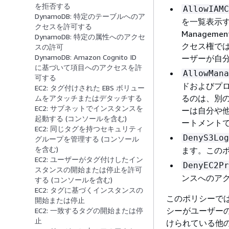
を拒否する
AllowIAMC
DynamoDB: 特定のテーブルへのア
を一覧表示
クセスを許可する
Management
DynamoDB: 特定の属性へのアクセ
クセス権で
スの許可
DynamoDB: Amazon Cognito ID
ーザーが自
に基づいて項目へのアクセスを許
AllowMana
可する
ドおよびプ
EC2: タグ付けされた EBS ボリュー
るのは、別の
ムをアタッチまたはデタッチする
EC2: サブネットでインスタンスを
ーは自分や
起動する (コンソールを含む)
ートメント
EC2: 同じタグを持つセキュリティ
DenyS3Log
グループを管理する (コンソール
を含む)
ます。この
EC2: ユーザーがタグ付けしたイン
DenyEC2Pr
スタンスの開始または停止を許可
ンスへのア
する (コンソールを含む)
EC2: タグに基づくインスタンスの
このポリシーで
開始または停止
シーがユーザー
EC2: 一致するタグの開始または停
止
けられている他の