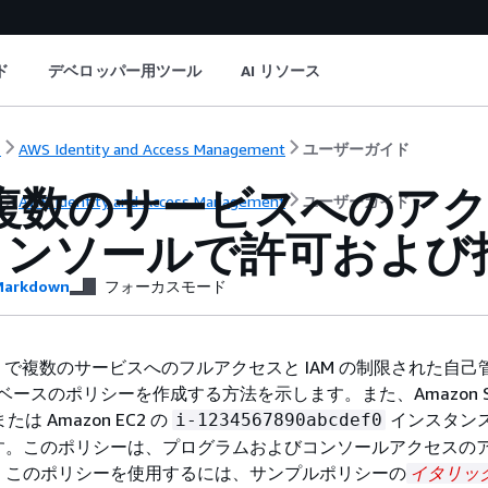
ド
デベロッパー用ツール
AI リソース
ト
AWS Identity and Access Management
ユーザーガイド
: 複数のサービスへの
ト
AWS Identity and Access Management
ユーザーガイド
コンソールで許可および
arkdown
フォーカスモード
M で複数のサービスへのフルアクセスと IAM の制限された自己
 ベースのポリシーを作成する方法を示します。また、Amazon S
は Amazon EC2 の
インスタン
i-1234567890abcdef0
す。このポリシーは、プログラムおよびコンソールアクセスの
。このポリシーを使用するには、サンプルポリシーの
イタリッ