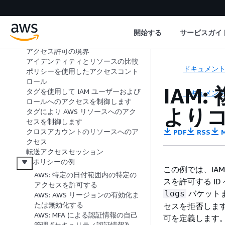
ポリシーとアクセス許可
管理ポリシーとインラインポリシ
ー
開始する
サービスガイ
データ境界
アクセス許可の境界
アイデンティティとリソースの比較
ドキュメン
ポリシーを使用したアクセスコント
ロール
IAM
タグを使用して IAM ユーザーおよび
ドキュメン
ロールへのアクセスを制御します
より
タグにより AWS リソースへのアク
セスを制御します
クロスアカウントのリソースへのア
PDF
RSS
M
クセス
転送アクセスセッション
ポリシーの例
この例では、IA
AWS: 特定の日付範囲内の特定の
スを許可する ID
アクセスを許可する
バケットまた
logs
AWS: AWS リージョンの有効化ま
たは無効化する
セスを拒否しま
AWS: MFA による認証情報の自己
可を定義します
管理 ([セキュリティ認証情報])