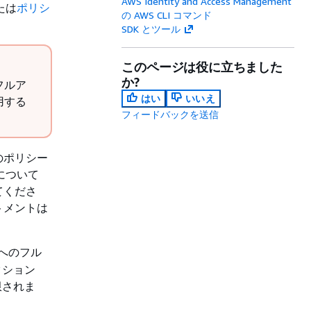
AWS Identity and Access Management
たは
ポリシ
の AWS CLI コマンド
SDK とツール
このページは役に立ちました
か?
フルア
はい
いいえ
用する
フィードバックを送信
のポリシー
について
てくださ
トメントは
スへのフル
クション
限されま