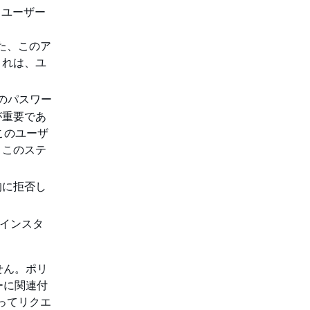
 ユーザー
た、このア
これは、ユ
のパスワー
が重要であ
このユーザ
。このステ
的に拒否し
インスタ
せん。ポリ
ーに関連付
ってリクエ