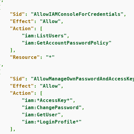
{
"Sid"
: 
"AllowIAMConsoleForCredentials"
,

"Effect"
: 
"Allow"
,

"Action"
: [

"iam:ListUsers"
,

"iam:GetAccountPasswordPolicy"
   ],

"Resource"
: 
"*"
,

{
"Sid"
: 
"AllowManageOwnPasswordAndAccessKe
"Effect"
: 
"Allow"
,

"Action"
: [

"iam:*AccessKey*"
,

"iam:ChangePassword"
,

"iam:GetUser"
,

"iam:*LoginProfile*"
   ],
