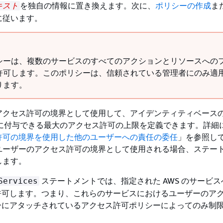
を独自の情報に置き換えます。次に、
ポリシーの作成
ま
キスト
に従います。
シーは、複数のサービスのすべてのアクションとリソースへの
許可します。このポリシーは、信頼されている管理者にのみ適
ります。
アクセス許可の境界として使用して、アイデンティティベース
ザーに付与できる最大のアクセス許可の上限を定義できます。詳細
許可の境界を使用した他のユーザーへの責任の委任
」を参照し
ユーザーのアクセス許可の境界として使用される場合、ステー
します。
ステートメントでは、指定された AWS のサービ
Services
許可します。つまり、これらのサービスにおけるユーザーのア
ーにアタッチされているアクセス許可ポリシーによってのみ制