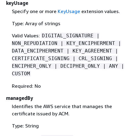
keyUsage
Specify one or more
KeyUsage
extension values.
Type: Array of strings
Valid Values:
DIGITAL_SIGNATURE |
NON_REPUDIATION | KEY_ENCIPHERMENT |
DATA_ENCIPHERMENT | KEY_AGREEMENT |
CERTIFICATE_SIGNING | CRL_SIGNING |
ENCIPHER_ONLY | DECIPHER_ONLY | ANY |
CUSTOM
Required: No
managedBy
Identifies the AWS service that manages the
certificate issued by ACM.
Type: String