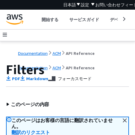
日本語
設定
お問い合わせ
フィー
開始する
サービスガイド
デベロッパ
Documentation
ACM
API Reference
Filters
Documentation
ACM
API Reference
PDF
Markdown
フォーカスモード
このページの内容
このページはお客様の言語に翻訳されていませ
ん。
翻訳のリクエスト