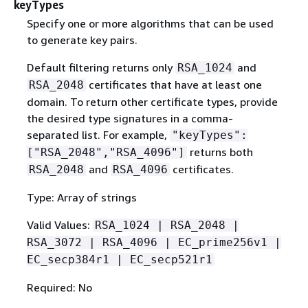
keyTypes
Specify one or more algorithms that can be used
to generate key pairs.
Default filtering returns only
and
RSA_1024
certificates that have at least one
RSA_2048
domain. To return other certificate types, provide
the desired type signatures in a comma-
separated list. For example,
"keyTypes":
returns both
["RSA_2048","RSA_4096"]
and
certificates.
RSA_2048
RSA_4096
Type: Array of strings
Valid Values:
RSA_1024 | RSA_2048 |
RSA_3072 | RSA_4096 | EC_prime256v1 |
EC_secp384r1 | EC_secp521r1
Required: No