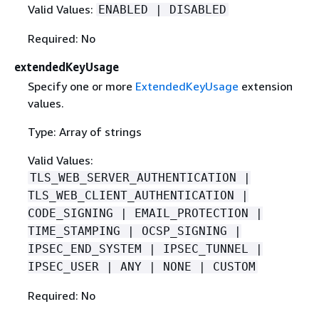
Valid Values:
ENABLED | DISABLED
Required: No
extendedKeyUsage
Specify one or more
ExtendedKeyUsage
extension
values.
Type: Array of strings
Valid Values:
TLS_WEB_SERVER_AUTHENTICATION |
TLS_WEB_CLIENT_AUTHENTICATION |
CODE_SIGNING | EMAIL_PROTECTION |
TIME_STAMPING | OCSP_SIGNING |
IPSEC_END_SYSTEM | IPSEC_TUNNEL |
IPSEC_USER | ANY | NONE | CUSTOM
Required: No