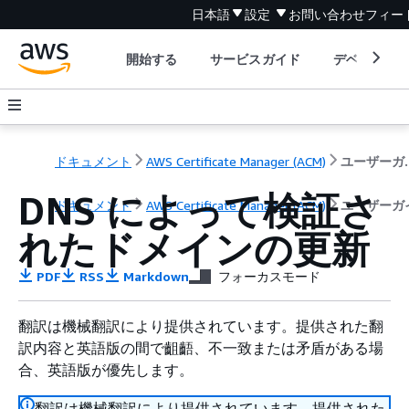
日本語
設定
お問い合わせ
フィー
開始する
サービスガイド
デベロッパ
ドキュメント
AWS Certificate Manager (ACM)
ユー
DNS によって検証さ
ドキュメント
AWS Certificate Manager (ACM)
ユーザーガ
れたドメインの更新
PDF
RSS
Markdown
フォーカスモード
翻訳は機械翻訳により提供されています。提供された翻
訳内容と英語版の間で齟齬、不一致または矛盾がある場
合、英語版が優先します。
翻訳は機械翻訳により提供されています。提供された