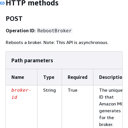
HTTP methods
POST
Operation ID:
RebootBroker
Reboots a broker. Note: This API is asynchronous.
Path parameters
Name
Type
Required
Description
String
True
The unique
broker-
ID that
id
Amazon MQ
generates
for the
broker.