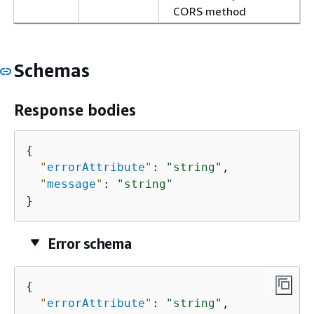
CORS method
Schemas
Response bodies
{
"
errorAttribute
"
: 
"string"
,

"
message
"
: 
"string"
}
Error schema
{
"
errorAttribute
"
: 
"string"
,
