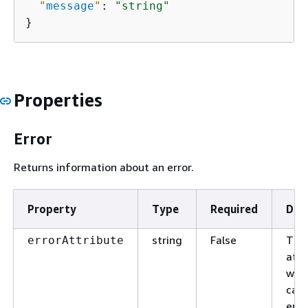
"
message
"
: 
"string"
}
Properties
Error
Returns information about an error.
Property
Type
Required
Des
string
False
The
errorAttribute
attr
whi
cau
erro