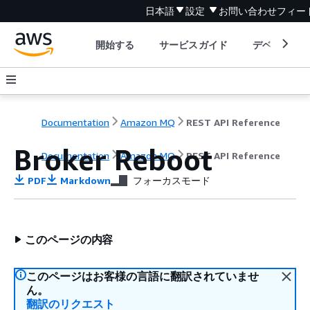
日本語
設定
お問い合わせ
フィー
開始する
サービスガイド
デベロッパ
Documentation
Amazon MQ
REST API Reference
Broker Reboot
Documentation
Amazon MQ
REST API Reference
PDF
Markdown
フォーカスモード
このページの内容
このページはお客様の言語に翻訳されていませ
ん。
翻訳のリクエスト