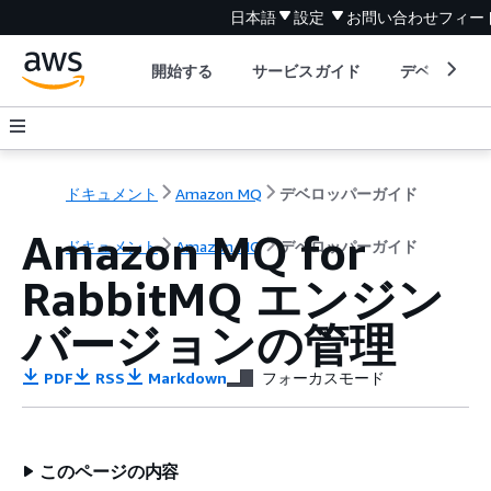
日本語
設定
お問い合わせ
フィー
開始する
サービスガイド
デベロッパ
ドキュメント
Amazon MQ
デベロッパーガイド
Amazon MQ for
ドキュメント
Amazon MQ
デベロッパーガイド
RabbitMQ エンジン
バージョンの管理
PDF
RSS
Markdown
フォーカスモード
このページの内容