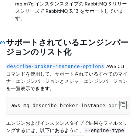
mq.m7g インスタンスタイプの RabbitMQ 3 リリー
スシリーズで RabbitMQ 3.13 をサポートしていま
す。
サポートされているエンジンバー
ジョンのリスト化
AWS CLI
describe-broker-instance-options
コマンドを使用して、サポートされているすべてのマイ
ナーエンジンバージョンとメジャーエンジンバージョン
を一覧表示できます。
aws mq describe-broker-instance-options
エンジンおよびインスタンスタイプで結果をフィルタリ
ングするには、以下にあるように、
--engine-type