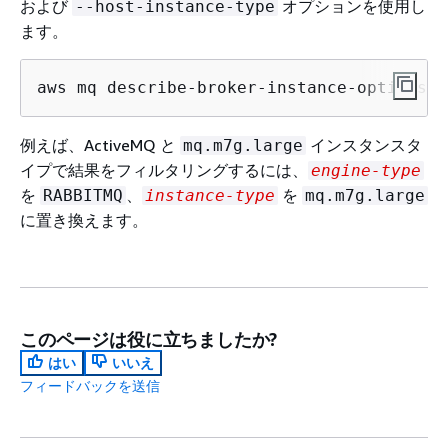
および
オプションを使用し
--host-instance-type
ます。
aws mq describe-broker-instance-options -
例えば、ActiveMQ と
インスタンスタ
mq.m7g.large
イプで結果をフィルタリングするには、
engine-type
を
、
を
RABBITMQ
instance-type
mq.m7g.large
に置き換えます。
このページは役に立ちましたか?
はい
いいえ
フィードバックを送信