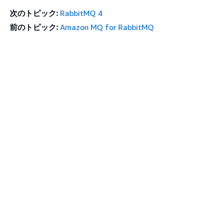
次のトピック:
RabbitMQ 4
前のトピック:
Amazon MQ for RabbitMQ