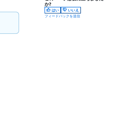
か?
はい
いいえ
フィードバックを送信