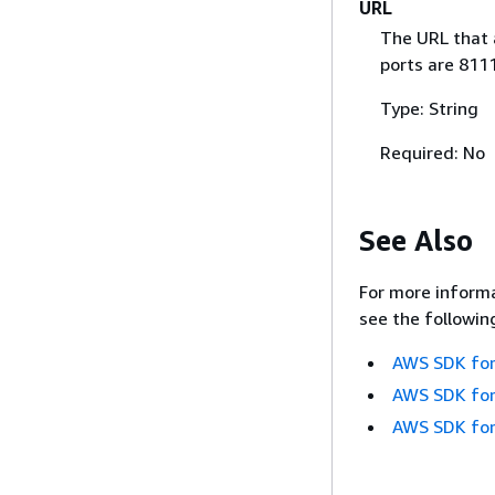
URL
The URL that 
ports are 8111
Type: String
Required: No
See Also
For more informa
see the followin
AWS SDK for
AWS SDK for
AWS SDK for