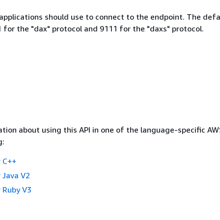
applications should use to connect to the endpoint. The defa
 for the "dax" protocol and 9111 for the "daxs" protocol.
tion about using this API in one of the language-specific A
g:
 C++
 Java V2
 Ruby V3