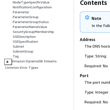
Contents
NodeTypeSpecificValue
NotificationConfiguration
Parameter
ParameterGroup
Note
ParameterGroupStatus
In the fol
ParameterNameValue
SecurityGroupMembership
SSEDescription
Address
SSESpecification
The DNS host
Subnet
SubnetGroup
Type: String
Tag
Amazon DynamoDB Streams
Required: No
Common Error Types
Port
The port numb
Type: Integer
Required: No