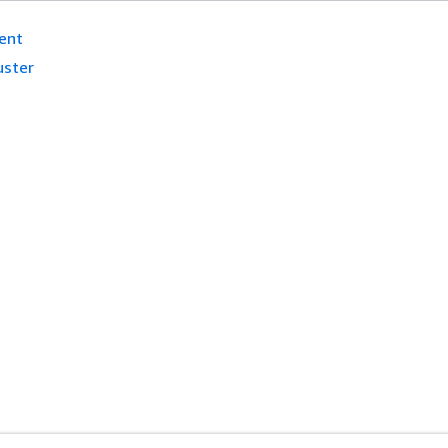
ent
uster