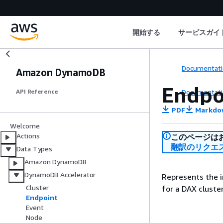
開始する
サービスガイ
Documentati
Amazon DynamoDB
Endpo
Documentati
API Reference
PDF
Markdo
Welcome
Actions
このページは
翻訳のリクエ
Data Types
Amazon DynamoDB
DynamoDB Accelerator
Represents the i
Cluster
for a DAX cluster
Endpoint
Event
Node