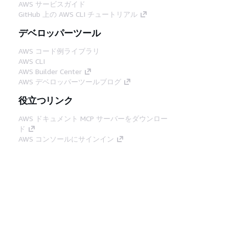
AWS サービスガイド
GitHub 上の AWS CLI チュートリアル
デベロッパーツール
AWS コード例ライブラリ
AWS CLI
AWS Builder Center
AWS デベロッパーツールブログ
役立つリンク
AWS ドキュメント MCP サーバーをダウンロー
ド
AWS コンソールにサインイン
AWS re:Post
プライバシー
サイト規約
Cookie の設定
© 2026, Amazon Web Services, Inc. or its
affiliates.All rights reserved.
日本語