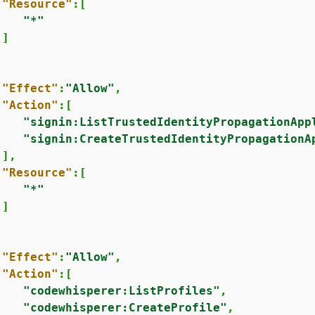
"Resource"
:[

"*"
]

"Effect"
:
"Allow"
,

"Action"
:[

"signin:ListTrustedIdentityPropagationApp
"signin:CreateTrustedIdentityPropagationA
],

"Resource"
:[

"*"
]

"Effect"
:
"Allow"
,

"Action"
:[

"codewhisperer:ListProfiles"
,

"codewhisperer:CreateProfile"
,
