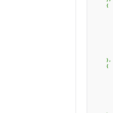
{
         
         
      },

{
         
         