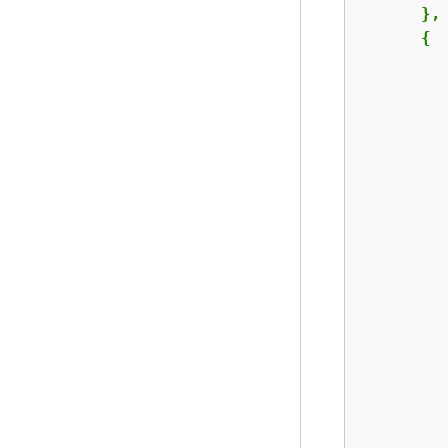
      },

{