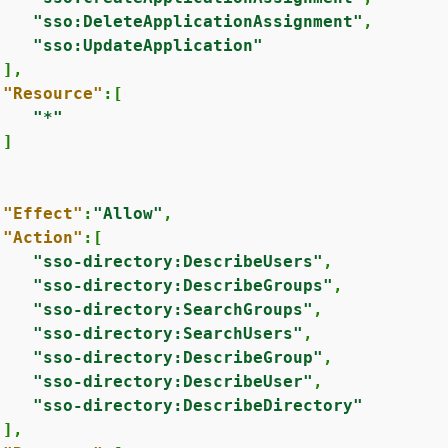
"sso:DeleteApplicationAssignment"
,

"sso:UpdateApplication"
],

"Resource"
:[

"*"
]

"Effect"
:
"Allow"
,

"Action"
:[

"sso-directory:DescribeUsers"
,

"sso-directory:DescribeGroups"
,

"sso-directory:SearchGroups"
,

"sso-directory:SearchUsers"
,

"sso-directory:DescribeGroup"
,

"sso-directory:DescribeUser"
,

"sso-directory:DescribeDirectory"
],
