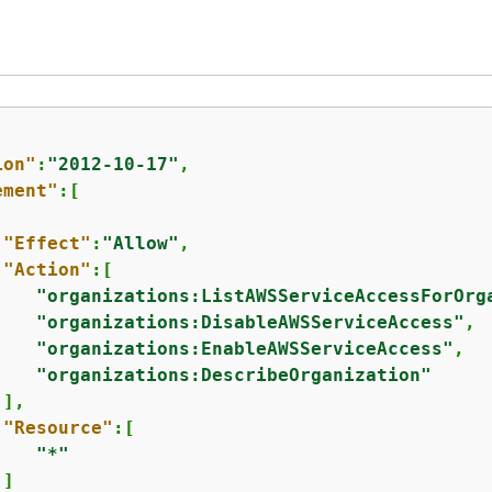
ion"
:
"2012-10-17"
,

ement"
:[

"Effect"
:
"Allow"
,

"Action"
:[

"organizations:ListAWSServiceAccessForOrg
"organizations:DisableAWSServiceAccess"
,

"organizations:EnableAWSServiceAccess"
,

"organizations:DescribeOrganization"
],

"Resource"
:[

"*"
]
