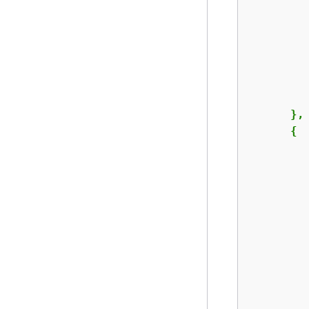
         
         
      },

{
         