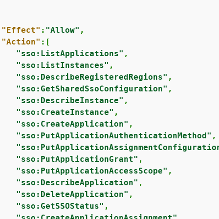
"Effect"
:
"Allow"
,

"Action"
:[

"sso:ListApplications"
,

"sso:ListInstances"
,

"sso:DescribeRegisteredRegions"
,

"sso:GetSharedSsoConfiguration"
,

"sso:DescribeInstance"
,

"sso:CreateInstance"
,

"sso:CreateApplication"
,

"sso:PutApplicationAuthenticationMethod"
,

"sso:PutApplicationAssignmentConfiguratio
"sso:PutApplicationGrant"
,

"sso:PutApplicationAccessScope"
,

"sso:DescribeApplication"
,

"sso:DeleteApplication"
,

"sso:GetSSOStatus"
,

"sso:CreateApplicationAssignment"
,
