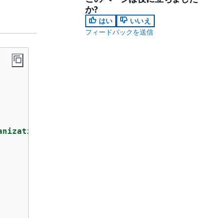
か?
はい
いいえ
フィードバックを送信
anization"
,
