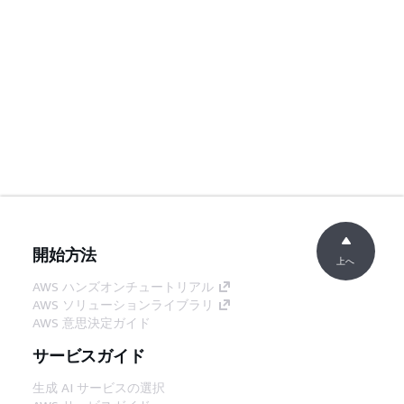
開始方法
上へ
AWS ハンズオンチュートリアル
AWS ソリューションライブラリ
AWS 意思決定ガイド
サービスガイド
生成 AI サービスの選択