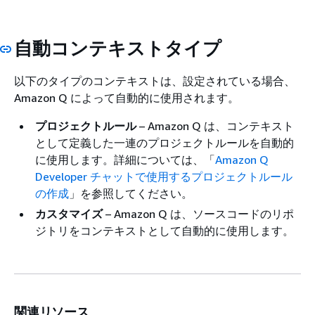
自動コンテキストタイプ
以下のタイプのコンテキストは、設定されている場合、
Amazon Q によって自動的に使用されます。
プロジェクトルール
– Amazon Q は、コンテキスト
として定義した一連のプロジェクトルールを自動的
に使用します。詳細については、「
Amazon Q
Developer チャットで使用するプロジェクトルール
の作成
」を参照してください。
カスタマイズ
– Amazon Q は、ソースコードのリポ
ジトリをコンテキストとして自動的に使用します。
関連リソース