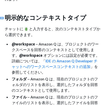
明示的なコンテキストタイプ
チャットに
と入力すると、次のコンテキストタイプか
@
ら選択できます。
@workspace
– Amazon Q は、プロジェクトのワー
クスペースを回答のコンテキストとして使用しま
す。
@workspace
オプションには設定が必要です。
詳細については、「
IDE の Amazon Q Developer チ
ャットへのワークスペースコンテキストの追加
」を
参照してください。
フォルダ
– Amazon Q は、現在のプロジェクトのフ
ォルダのリストを表示し、選択したフォルダを回答
のコンテキストとして使用します。
ファイル
– Amazon Q は、現在のプロジェクトのフ
ァイルのリストを表示し、選択したファイルを回答